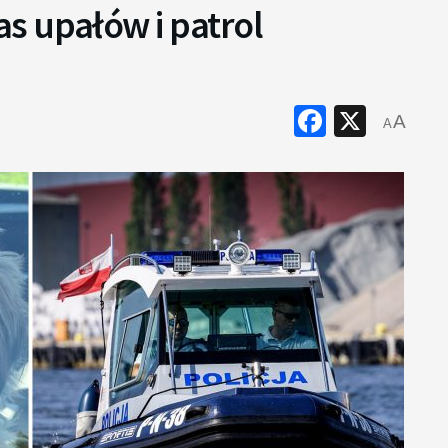
s upałów i patrol
Faceboo
X
A
A