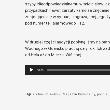
szyby. Nieodpowiedzialnemu właścicielowi c
przypadkach nawet zarzuty karne za znęcani
znajdujące się w sytuacji zagrażającej jego ż
pod numer tel. alarmowego 112.
W drugiej części audycji popłynęliśmy na patr
Wodnego w Gdańsku pracują cały rok. Ich zad
od Helu aż do Mierzei Wiślanej.
Odtwarzacz
00:00
plików
dźwiękowych
Tagi:
archiwum audycji
Magazyn Kryminalny
policja