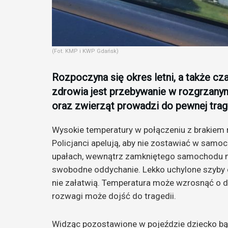
(Fot. KMP i KWP Gdańsk)
Rozpoczyna się okres letni, a także cz
zdrowia jest przebywanie w rozgrzany
oraz zwierząt prowadzi do pewnej trage
Wysokie temperatury w połączeniu z brakiem 
Policjanci apelują, aby nie zostawiać w samoch
upałach, wewnątrz zamkniętego samochodu nie
swobodne oddychanie. Lekko uchylone szyby 
nie załatwią. Temperatura może wzrosnąć o do
rozwagi może dojść do tragedii.
Widząc pozostawione w pojeździe dziecko bąd