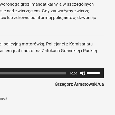
zworonoga grozi mandat karny, a w szczególnych
e się nad zwierzęciem. Gdy zauważymy zwierzę
yciu lub zdrowiu poinformuj policjantów, dzwoniąc
ol policyjną motorówką. Policjanci z Komisariatu
aniem jest nadzór na Zatokach Gdańskiej i Puckiej
Używaj
00:00
strzałek
Grzegorz Armatowski/ua
do
góry
oraz
upał
do
dołu