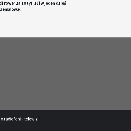
ł rower za 10 tys. zł i w jeden dzień
rzemalował
radiofonii i telewizji.