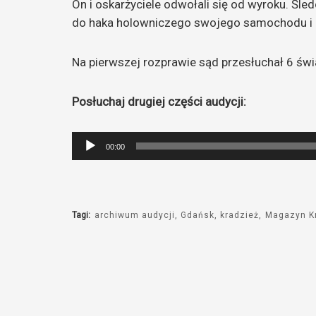
On i oskarżyciele odwołali się od wyroku. Śl
do haka holowniczego swojego samochodu i ci
Na pierwszej rozprawie sąd przesłuchał 6 świ
Posłuchaj drugiej części audycji:
Odtwarzacz
00:00
plików
dźwiękowych
Tagi:
archiwum audycji
Gdańsk
kradzież
Magazyn K