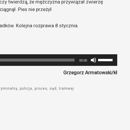
zwiększyć
edczy twierdzą, że mężczyzna przywiązał zwierzę
lub
ągnął. Pies nie przeżył.
zmniejszyć
głośność.
adków. Kolejna rozprawa 8 stycznia.
Używaj
00:00
strzałek
Grzegorz Armatowski/kł
do
góry
oraz
ryminalny
policja
proces
sąd
tramwaj
do
dołu
aby
zwiększyć
lub