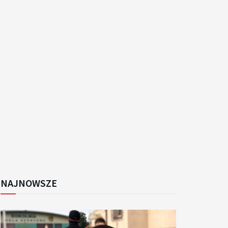
k
NAJNOWSZE