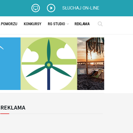
SŁUCHAJ ON-LINE
A POMORZU
KONKURSY
RG STUDIO
REKLAMA
REKLAMA