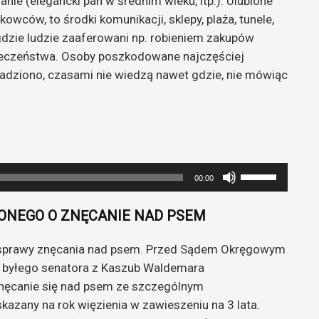
ie (elegancki pan w średnim wieku, itp.). Ulubione
owców, to środki komunikacji, sklepy, plaża, tunele,
gdzie ludzie zaaferowani np. robieniem zakupów
eczeństwa. Osoby poszkodowane najczęściej
kradziono, czasami nie wiedzą nawet gdzie, nie mówiąc
Używaj
00:00
strzałek
do
ONEGO O ZNĘCANIE NAD PSEM
góry
oraz
 sprawy znęcania nad psem. Przed Sądem Okręgowym
do
 byłego senatora z Kaszub Waldemara
dołu
nęcanie się nad psem ze szczególnym
aby
kazany na rok więzienia w zawieszeniu na 3 lata.