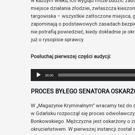
w każdym wieku, ich wygląd może budzić zaufan
miejsce działania złodziei, zwłaszcza kieszonk
targowiska – wszystkie zatłoczone miejsca, 
zapominają o podstawowych zasadach bezpi
nie potrafią powiedzieć, kiedy dokładnie je o
już o rysopisie sprawcy.
Posłuchaj pierwszej części audycji:
Odtwarzacz
00:00
plików
dźwiękowych
PROCES BYŁEGO SENATORA OSKARŻ
W „Magazynie Kryminalnym” wracamy też do
w Gdańsku rozpoczął się proces odwoławczy
Bonkowskiego. Mężczyzna jest oskarżony o z
okrucieństwem. W pierwszej instancji został s