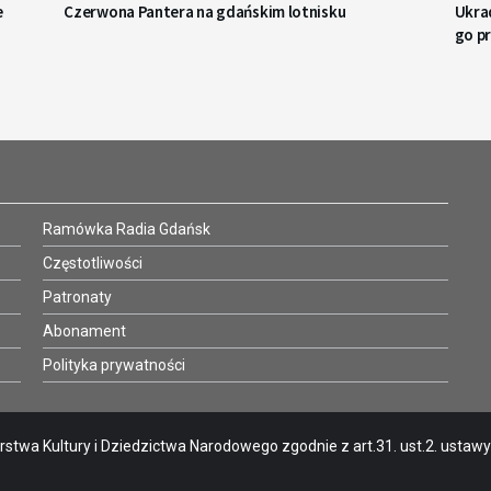
e
Czerwona Pantera na gdańskim lotnisku
Ukrad
go p
Ramówka Radia Gdańsk
Częstotliwości
Patronaty
Abonament
Polityka prywatności
stwa Kultury i Dziedzictwa Narodowego zgodnie z art.31. ust.2. ustawy o 