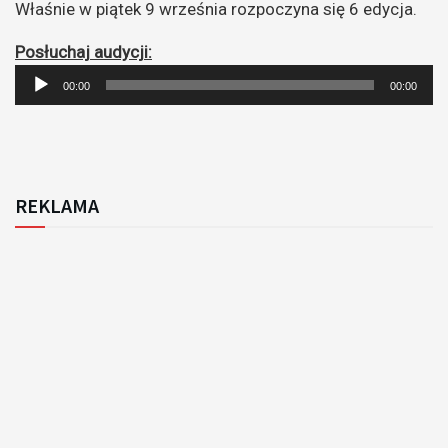
Właśnie w piątek 9 września rozpoczyna się 6 edycja.
Posłuchaj audycji:
Odtwarzacz
00:00
00:00
plików
dźwiękowych
REKLAMA