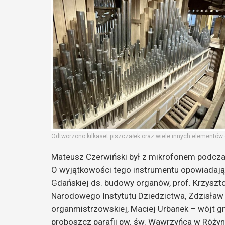
Odtworzono kilkaset piszczałek oraz wiele innych elementów o
Mateusz Czerwiński był z mikrofonem podcz
O wyjątkowości tego instrumentu opowiadają:
Gdańskiej ds. budowy organów, prof. Krzyszt
Narodowego Instytutu Dziedzictwa, Zdzisław 
organmistrzowskiej, Maciej Urbanek – wójt gm
proboszcz parafii pw. św. Wawrzyńca w Różyn