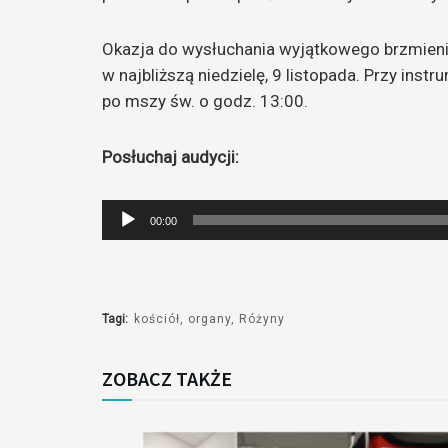
Okazja do wysłuchania wyjątkowego brzmienia
w najbliższą niedzielę, 9 listopada. Przy inst
po mszy św. o godz. 13:00.
Posłuchaj audycji:
Odtwarzacz
00:00
plików
dźwiękowych
Tagi:
kościół
organy
Różyny
ZOBACZ TAKŻE