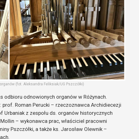
rganów (fot. Aleksandra Feliksiak/UG Pszczółki)
as odbioru odnowionych organów w Różynach.
 prof. Roman Perucki – rzeczoznawca Archidiecezji
of Urbaniak z zespołu ds. organów historycznych
Mollin – wykonawca prac, właściciel pracowni
iny Pszczółki, a także ks. Jarosław Olewnik –
ach.