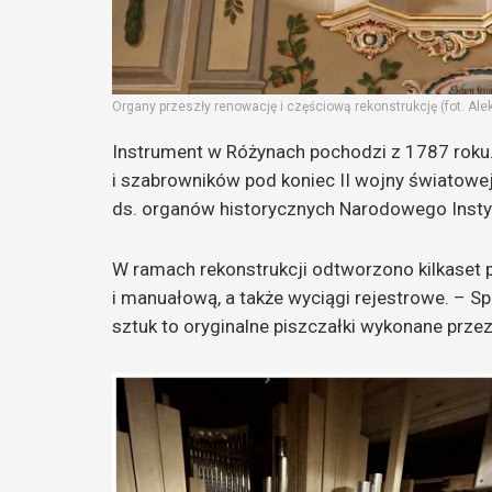
Organy przeszły renowację i częściową rekonstrukcję (fot. Ale
Instrument w Różynach pochodzi z 1787 roku.
i szabrowników pod koniec II wojny światowej
ds. organów historycznych Narodowego Insty
W ramach rekonstrukcji odtworzono kilkaset p
i manuałową, a także wyciągi rejestrowe. – S
sztuk to oryginalne piszczałki wykonane prze