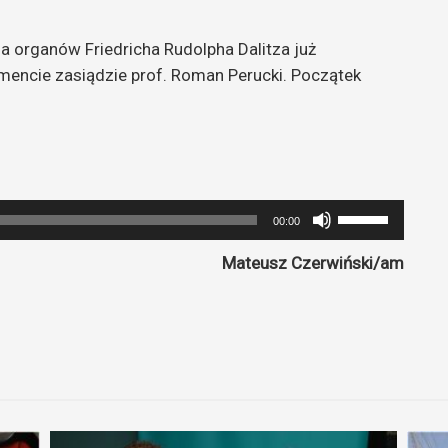
 organów Friedricha Rudolpha Dalitza już
rumencie zasiądzie prof. Roman Perucki. Początek
Używaj
00:00
strzałek
Mateusz Czerwiński/am
do
góry
oraz
do
dołu
aby
zwiększyć
lub