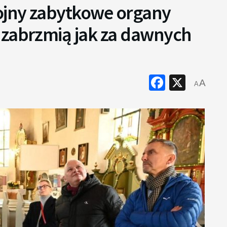
ojny zabytkowe organy
 zabrzmią jak za dawnych
Faceboo
X
A
A