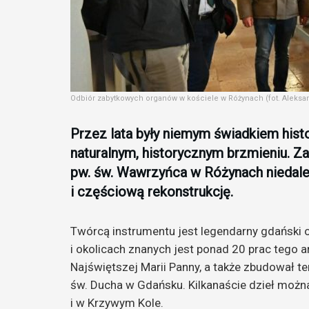
Odbiór zabytkowych organów w kościele w Różynach (fot. Aleksan
Przez lata były niemym świadkiem hist
naturalnym, historycznym brzmieniu. Z
pw. św. Wawrzyńca w Różynach niedal
i częściową rekonstrukcję.
Twórcą instrumentu jest legendarny gdański o
i okolicach znanych jest ponad 20 prac tego 
Najświętszej Marii Panny, a także zbudował te
św. Ducha w Gdańsku. Kilkanaście dzieł można
i w Krzywym Kole.