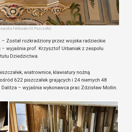
ksandra Feliksiak/UG Pszczółki)
 – Został rozkradziony przez wojska radzieckie
 – wyjaśnia prof. Krzysztof Urbaniak z zespołu
tutu Dziedzictwa.
iszczałek, wiatrownice, klawiatury nożną
pośród 622 piszczałek grających i 24 niemych 48
z Dalitza – wyjaśnia wykonawca prac Zdzisław Mollin.