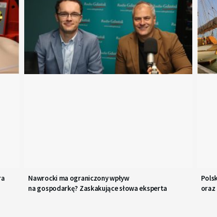
zmniejszyć
głośność.
ra
Nawrocki ma ograniczony wpływ
Polsk
na gospodarkę? Zaskakujące słowa eksperta
oraz