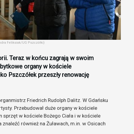
dra Feliksiak/UG Pszczółki)
orii. Teraz w końcu zagrają w swoim
abytkowe organy w kościele
eko Pszczółek przeszły renowację
rganmistrz Friedrich Rudolph Dalitz. W Gdańsku
artysty. Przebudował duże organy w kościele
n sprzęt w kościele Bożego Ciała i w kościele
 znaleźć również na Żuławach, m.in. w Osicach