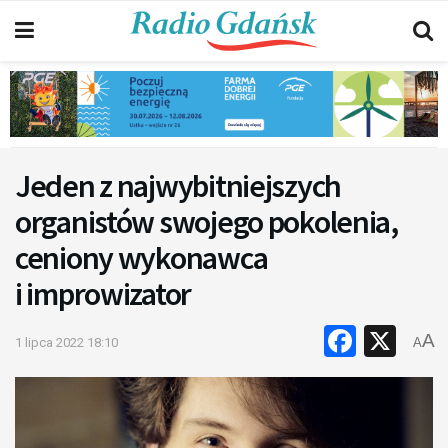
Jeden z najwybitniejszych
organistów swojego pokolenia,
ceniony wykonawca
i improwizator
Faceb
X
A
1 lipca 2022 18:10
A