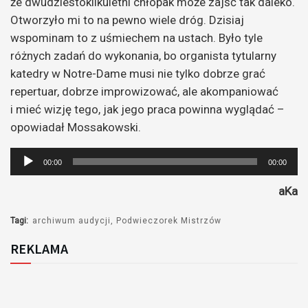
że dwudziestokilkuletni chłopak może zajść tak daleko.
Otworzyło mi to na pewno wiele dróg. Dzisiaj
wspominam to z uśmiechem na ustach. Było tyle
różnych zadań do wykonania, bo organista tytularny
katedry w Notre-Dame musi nie tylko dobrze grać
repertuar, dobrze improwizować, ale akompaniować
i mieć wizję tego, jak jego praca powinna wyglądać –
opowiadał Mossakowski.
Odtwarzacz
00:00
00:00
plików
aKa
dźwiękowych
Tagi:
archiwum audycji
Podwieczorek Mistrzów
REKLAMA