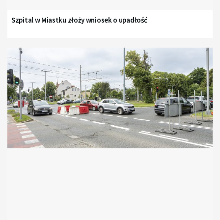
Szpital w Miastku złoży wniosek o upadłość