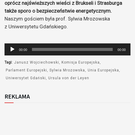
oprócz najświeższych wieści z Brukseli i Strasburga
także sporo o bezpieczeństwie energetycznym.
Naszym gościem była prof. Sylwia Mrozowska
z Uniwersytetu Gdańskiego.
Odtwarzacz
00:00
00:00
plików
dźwiękowych
Tagi:
Janusz Wojciechowski
Komisja Europejska
Parlament Europejski
Sylwia Mrozowska
Unia Europejska
Uniwersytet Gdański
Ursula von der Leyen
REKLAMA