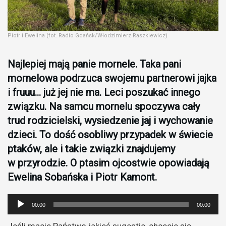
Piotr i Ewelina (fot. Radio Gdańsk/Włodzimierz Raszkiewicz)
Najlepiej mają panie mornele. Taka pani
mornelowa podrzuca swojemu partnerowi jajka
i fruuu… już jej nie ma. Leci poszukać innego
związku. Na samcu mornelu spoczywa cały
trud rodzicielski, wysiedzenie jaj i wychowanie
dzieci. To dość osobliwy przypadek w świecie
ptaków, ale i takie związki znajdujemy
w przyrodzie. O ptasim ojcostwie opowiadają
Ewelina Sobańska i Piotr Kamont.
Odtwarzacz
00:00
00:00
plików