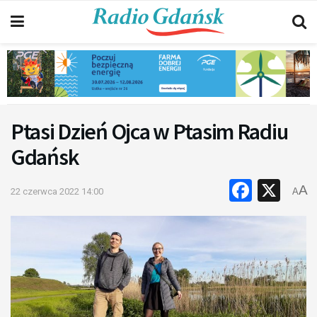
Ptasi Dzień Ojca w Ptasim Radiu
Gdańsk
Faceb
X
A
22 czerwca 2022 14:00
A