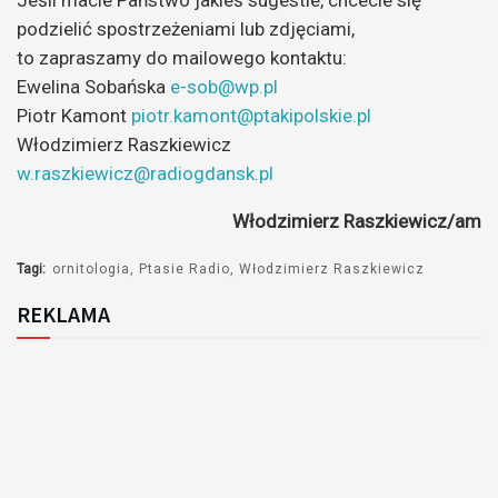
Jeśli macie Państwo jakieś sugestie, chcecie się
dźwiękowych
podzielić spostrzeżeniami lub zdjęciami,
to zapraszamy do mailowego kontaktu:
Ewelina Sobańska
e-sob@wp.pl
Piotr Kamont
piotr.kamont@ptakipolskie.pl
Włodzimierz Raszkiewicz
w.raszkiewicz@radiogdansk.pl
Włodzimierz Raszkiewicz/am
Tagi:
ornitologia
Ptasie Radio
Włodzimierz Raszkiewicz
REKLAMA