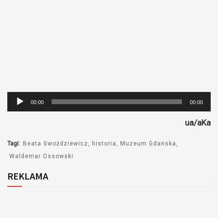
Odtwarzacz
00:00
00:00
plików
ua/aKa
dźwiękowych
Tagi:
Beata Gwoździewicz
historia
Muzeum Gdańska
Waldemar Ossowski
REKLAMA