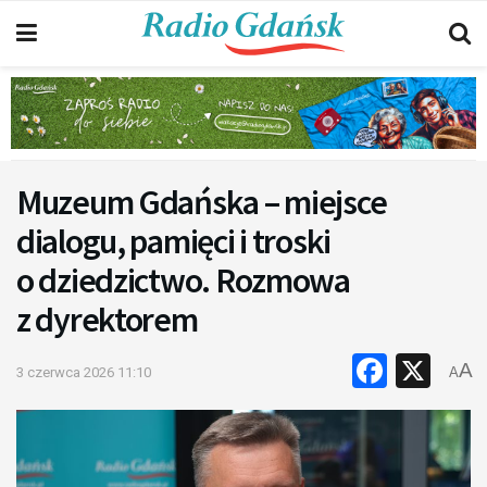
Muzeum Gdańska – miejsce
dialogu, pamięci i troski
o dziedzictwo. Rozmowa
z dyrektorem
Faceb
X
A
3 czerwca 2026 11:10
A