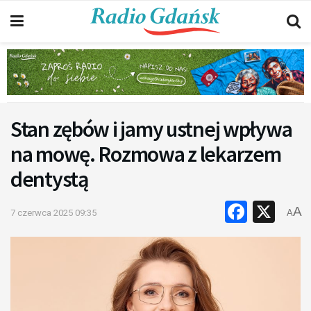
Stan zębów i jamy ustnej wpływa
na mowę. Rozmowa z lekarzem
dentystą
Faceb
X
A
7 czerwca 2025 09:35
A