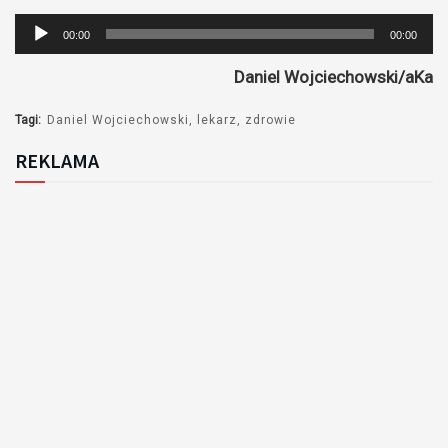
Odtwarzacz
00:00
00:00
plików
Daniel Wojciechowski/aKa
dźwiękowych
Tagi:
Daniel Wojciechowski
lekarz
zdrowie
REKLAMA