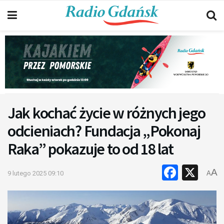
Jak kochać życie w różnych jego
odcieniach? Fundacja „Pokonaj
Raka” pokazuje to od 18 lat
Faceb
X
A
9 lutego 2025 09:10
A