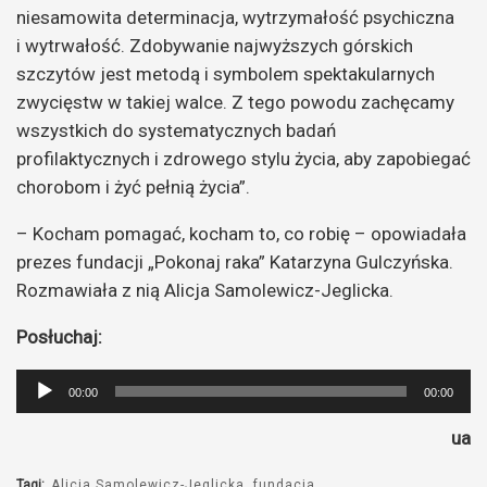
niesamowita determinacja, wytrzymałość psychiczna
i wytrwałość. Zdobywanie najwyższych górskich
szczytów jest metodą i symbolem spektakularnych
zwycięstw w takiej walce. Z tego powodu zachęcamy
wszystkich do systematycznych badań
profilaktycznych i zdrowego stylu życia, aby zapobiegać
chorobom i żyć pełnią życia”.
– Kocham pomagać, kocham to, co robię – opowiadała
prezes fundacji „Pokonaj raka” Katarzyna Gulczyńska.
Rozmawiała z nią Alicja Samolewicz-Jeglicka.
Posłuchaj:
Odtwarzacz
00:00
00:00
plików
ua
dźwiękowych
Tagi:
Alicja Samolewicz-Jeglicka
fundacja