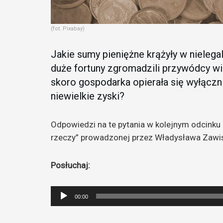
(fot. Pixabay)
Jakie sumy pieniężne krążyły w nieleg
duże fortuny zgromadzili przywódcy wi
skoro gospodarka opierała się wyłącznie 
niewielkie zyski?
Odpowiedzi na te pytania w kolejnym odcinku a
rzeczy” prowadzonej przez Władysława Zawis
Posłuchaj:
Odtwarzacz
00:00
plików
dźwiękowych