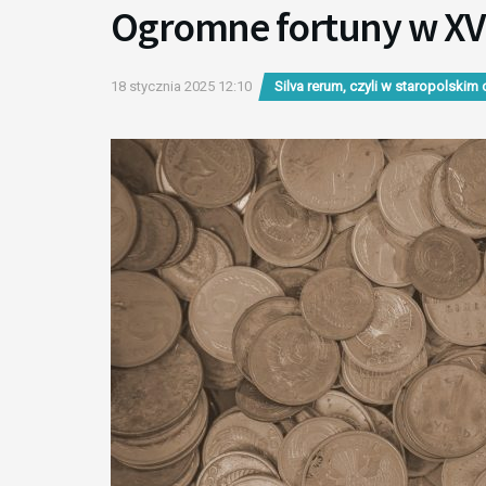
Ogromne fortuny w XVI
18 stycznia 2025 12:10
Silva rerum, czyli w staropolskim