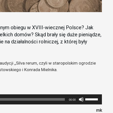
alnym obiegu w XVIII-wiecznej Polsce? Jak
elkich domów? Skąd brały się duże pieniądze,
na działalności rolniczej, z której były
udycji „Silva rerum, czyli w staropolskim ogrodzie
towskiego i Konrada Mielnika.
Używaj
00:00
strzałek
mk
do