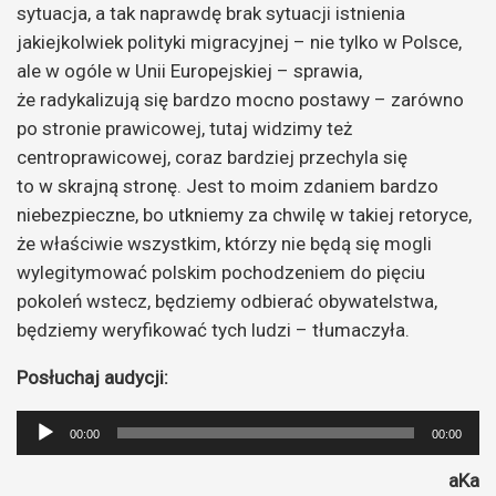
sytuacja, a tak naprawdę brak sytuacji istnienia
jakiejkolwiek polityki migracyjnej – nie tylko w Polsce,
ale w ogóle w Unii Europejskiej – sprawia,
że radykalizują się bardzo mocno postawy – zarówno
po stronie prawicowej, tutaj widzimy też
centroprawicowej, coraz bardziej przechyla się
to w skrajną stronę. Jest to moim zdaniem bardzo
niebezpieczne, bo utkniemy za chwilę w takiej retoryce,
że właściwie wszystkim, którzy nie będą się mogli
wylegitymować polskim pochodzeniem do pięciu
pokoleń wstecz, będziemy odbierać obywatelstwa,
będziemy weryfikować tych ludzi – tłumaczyła.
Posłuchaj audycji:
Odtwarzacz
00:00
00:00
plików
aKa
dźwiękowych