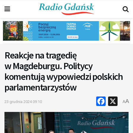
Reakcje na tragedię
w Magdeburgu. Politycy
komentują wypowiedzi polskich
parlamentarzystów
Faceb
X
A
23 grudnia 2024 09:10
A