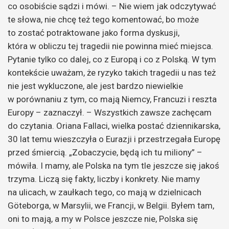
co osobiście sądzi i mówi. – Nie wiem jak odczytywać
te słowa, nie chcę też tego komentować, bo może
to zostać potraktowane jako forma dyskusji,
która w obliczu tej tragedii nie powinna mieć miejsca.
Pytanie tylko co dalej, co z Europą i co z Polską. W tym
kontekście uważam, że ryzyko takich tragedii u nas też
nie jest wykluczone, ale jest bardzo niewielkie
w porównaniu z tym, co mają Niemcy, Francuzi i reszta
Europy – zaznaczył. – Wszystkich zawsze zachęcam
do czytania. Oriana Fallaci, wielka postać dziennikarska,
30 lat temu wieszczyła o Eurazji i przestrzegała Europę
przed śmiercią. „Zobaczycie, będą ich tu miliony” –
mówiła. I mamy, ale Polska na tym tle jeszcze się jakoś
trzyma. Liczą się fakty, liczby i konkrety. Nie mamy
na ulicach, w zaułkach tego, co mają w dzielnicach
Göteborga, w Marsylii, we Francji, w Belgii. Byłem tam,
oni to mają, a my w Polsce jeszcze nie, Polska się