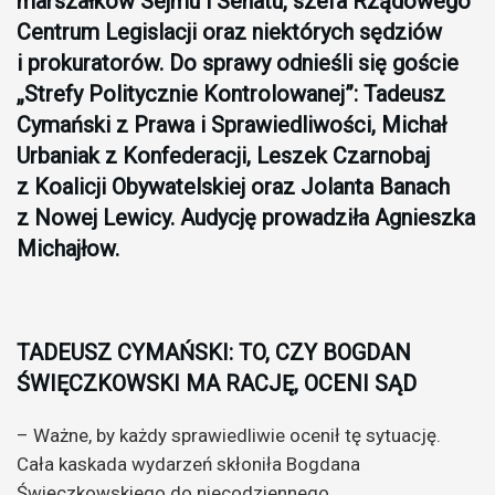
marszałków Sejmu i Senatu, szefa Rządowego
Centrum Legislacji oraz niektórych sędziów
i prokuratorów. Do sprawy odnieśli się goście
„Strefy Politycznie Kontrolowanej”: Tadeusz
Cymański z Prawa i Sprawiedliwości, Michał
Urbaniak z Konfederacji, Leszek Czarnobaj
z Koalicji Obywatelskiej oraz Jolanta Banach
z Nowej Lewicy. Audycję prowadziła Agnieszka
Michajłow.
TADEUSZ CYMAŃSKI: TO, CZY BOGDAN
ŚWIĘCZKOWSKI MA RACJĘ, OCENI SĄD
– Ważne, by każdy sprawiedliwie ocenił tę sytuację.
Cała kaskada wydarzeń skłoniła Bogdana
Święczkowskiego do niecodziennego