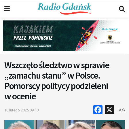
Wszczęto śledztwo w sprawie
„zamachu stanu” w Polsce.
Pomorscy politycy podzieleni
w ocenie
Faceb
X
A
10 lutego 2025 09:10
A