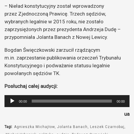
– Nieład konstytucyjny został wprowadzony
przez Zjednoczoną Prawicę. Trzech sędziów,
wybranych legalnie w 2015 roku, nie zostało
zaprzysiężonych przez prezydenta Andrzeja Dudę –
przypomniała Jolanta Banach z Nowej Lewicy.
Bogdan Święczkowski zarzucił rządzącym
m.in. zaprzestanie publikowania orzeczeń Trybunału
Konstytucyjnego i podważanie statusu legalnie
powołanych sędziów TK.
Posłuchaj całej audycji:
Odtwarzacz
00:00
00:00
plików
ua
dźwiękowych
Tagi:
Agnieszka Michajłow
Jolanta Banach
Leszek Czarnobaj