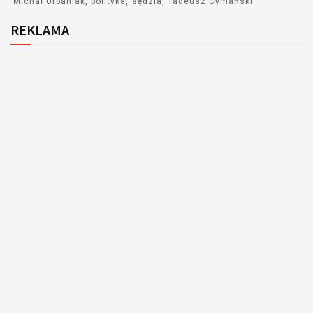
Michał Urbaniak
polityka
sędzia
Tadeusz Cymański
REKLAMA