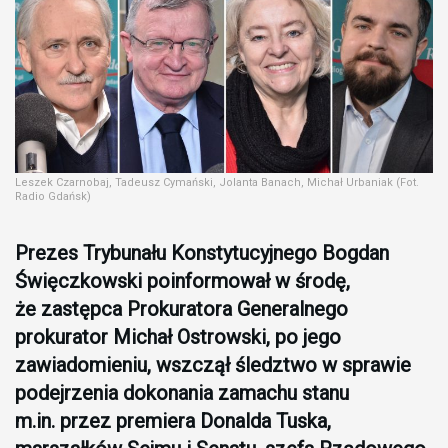
Leszek Czarnobaj, Tadeusz Cymański, Jolanta Banach, Michał Urbaniak (Fot.
Radio Gdańsk)
Prezes Trybunału Konstytucyjnego Bogdan
Święczkowski poinformował w środę,
że zastępca Prokuratora Generalnego
prokurator Michał Ostrowski, po jego
zawiadomieniu, wszczął śledztwo w sprawie
podejrzenia dokonania zamachu stanu
m.in. przez premiera Donalda Tuska,