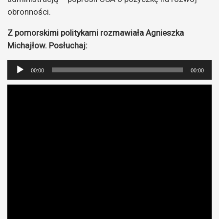
obronności.
Z pomorskimi politykami rozmawiała Agnieszka
Michajłow. Posłuchaj:
Odtwarzacz
00:00
00:00
plików
dźwiękowych