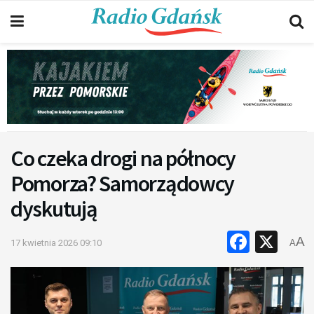
Co czeka drogi na północy
Pomorza? Samorządowcy
dyskutują
Faceb
X
A
17 kwietnia 2026 09:10
A