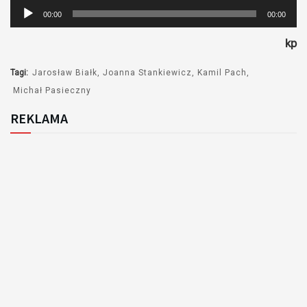
Odtwarzacz
00:00
00:00
plików
kp
dźwiękowych
Tagi:
Jarosław Białk
Joanna Stankiewicz
Kamil Pach
Michał Pasieczny
REKLAMA