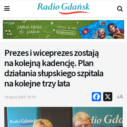
Prezes i wiceprezes zostają
na kolejną kadencję. Plan
działania słupskiego szpitala
na kolejne trzy lata
Faceb
X
A
16 lipca 2025 19:19
A