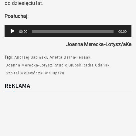
od dziesięciu lat.
Posłuchaj:
Odtwarzacz
00:00
00:00
plików
Joanna Merecka-Łotysz/aKa
dźwiękowych
Tagi:
Andrzej Sapiński
Anetta Barna-Feszak
Joanna Merecka-Łotysz
Studio Słupsk Radia Gdańsk
Szpital Wojewódzki w Słupsku
REKLAMA