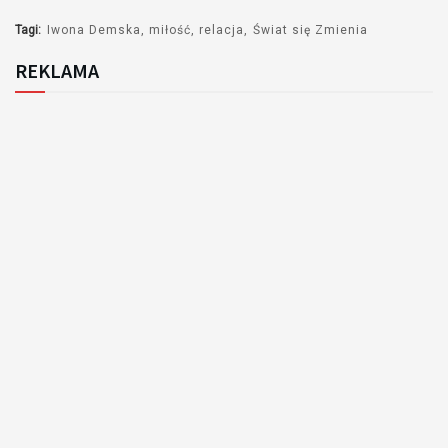
Tagi:
Iwona Demska
miłość
relacja
Świat się Zmienia
REKLAMA