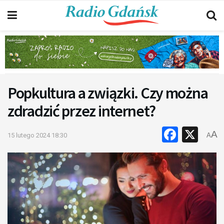
Popkultura a związki. Czy można
zdradzić przez internet?
Faceb
X
A
15 lutego 2024 18:30
A