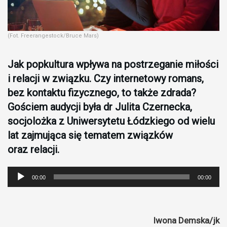
(Fot. Freerangestock/Bruce Mars)
Jak popkultura wpływa na postrzeganie miłości
i relacji w związku. Czy internetowy romans,
bez kontaktu fizycznego, to także zdrada?
Gościem audycji była dr Julita Czernecka,
socjolożka z Uniwersytetu Łódzkiego od wielu
lat zajmująca się tematem związków
oraz relacji.
00:00
00:00
Odtwarzacz
plików
dźwiękowych
Iwona Demska/jk