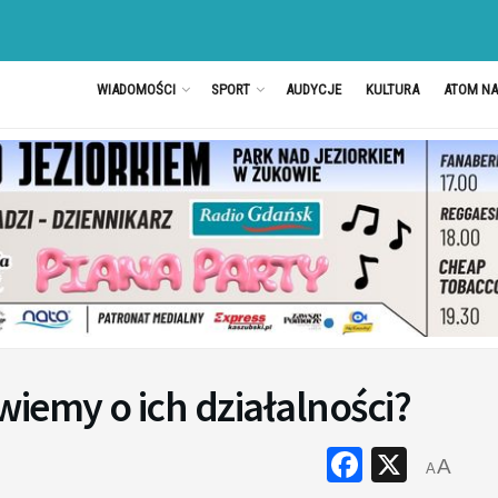
WIADOMOŚCI
SPORT
AUDYCJE
KULTURA
ATOM N
iemy o ich działalności?
Faceboo
X
A
A