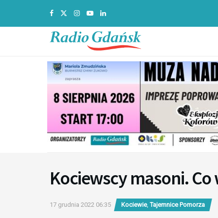
Kociewscy masoni. Co w
17 grudnia 2022 06:35
Kociewie
,
Tajemnice Pomorza