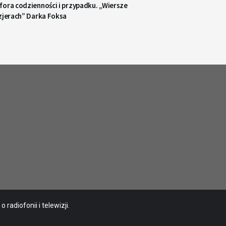
ora codzienności i przypadku. „Wiersze
zjerach” Darka Foksa
radiofonii i telewizji.