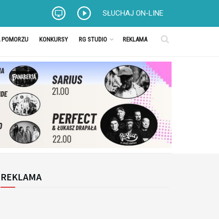
SŁUCHAJ ON-LINE
A POMORZU
KONKURSY
RG STUDIO
REKLAMA
REKLAMA
k