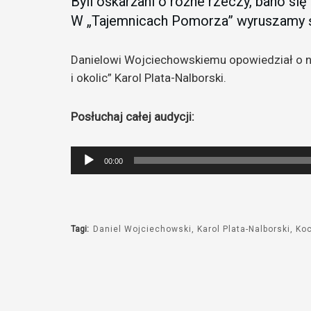
Byli oskarżani o różne rzeczy, bano się 
W „Tajemnicach Pomorza” wyruszamy 
Danielowi Wojciechowskiemu opowiedział o n
i okolic” Karol Plata-Nalborski.
Posłuchaj całej audycji:
Odtwarzacz
00:00
plików
dźwiękowych
Tagi:
Daniel Wojciechowski
Karol Plata-Nalborski
Ko