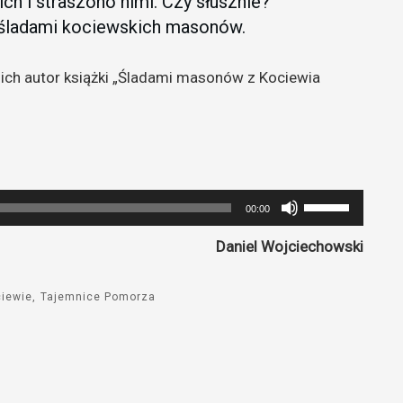
ich i straszono nimi. Czy słusznie?
śladami kociewskich masonów.
ich autor książki „Śladami masonów z Kociewia
Używaj
00:00
strzałek
Daniel Wojciechowski
do
góry
oraz
ciewie
Tajemnice Pomorza
do
dołu
aby
zwiększyć