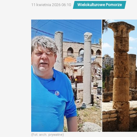
11 kwietnia 2026 06:10
Wielokulturowe Pomorze
(Fot. arch. prywatne)