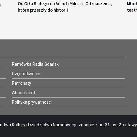
ą
Od Orła Białego do Virtuti Militari. Odznaczenia,
Młod
które przeszły do historii
teat
Ramówka Radia Gdańsk
Częstotliwości
Patronaty
Abonament
Polityka prywatności
stwa Kultury i Dziedzictwa Narodowego zgodnie z art.31. ust.2. ustawy o 