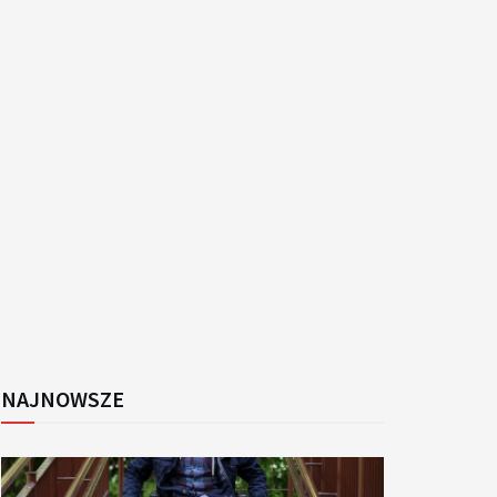
k
NAJNOWSZE