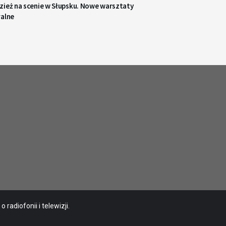
zież na scenie w Słupsku. Nowe warsztaty
ralne
radiofonii i telewizji.