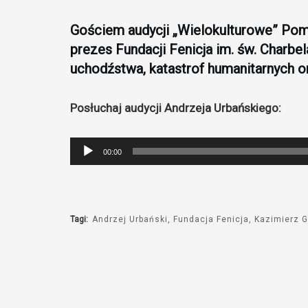
Gościem audycji „Wielokulturowe” Pom
prezes Fundacji Fenicja im. św. Charb
uchodźstwa, katastrof humanitarnych
Posłuchaj audycji Andrzeja Urbańskiego:
Odtwarzacz
00:00
plików
dźwiękowych
Tagi:
Andrzej Urbański
Fundacja Fenicja
Kazimierz 