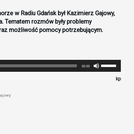
orze w Radiu Gdańsk był Kazimierz Gajowy,
ela. Tematem rozmów były problemy
 oraz możliwość pomocy potrzebującym.
Używaj
00:00
strzałek
kp
do
góry
oraz
Gajowy
do
dołu
aby
zwiększyć
lub