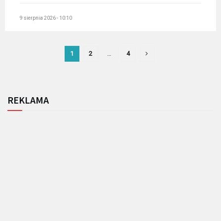
9 sierpnia 2026 - 10:10
1
2
…
4
REKLAMA