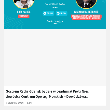
Gościem Radia Gdańsk będzie wiceadmirał Piotr Nieć,
dowódca Centrum Operacji Morskich – Dowództwa
Komponentu Morskiego
9 sierpnia 2026 - 16:56