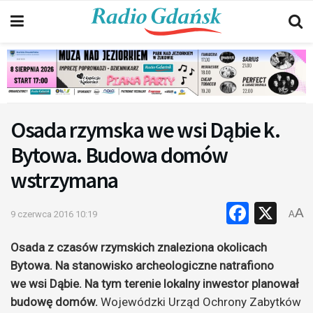
Osada rzymska we wsi Dąbie k.
Bytowa. Budowa domów
wstrzymana
Faceb
X
A
9 czerwca 2016 10:19
A
Osada z czasów rzymskich znaleziona okolicach
Bytowa. Na stanowisko archeologiczne natrafiono
we wsi Dąbie. Na tym terenie lokalny inwestor planował
budowę domów.
Wojewódzki Urząd Ochrony Zabytków