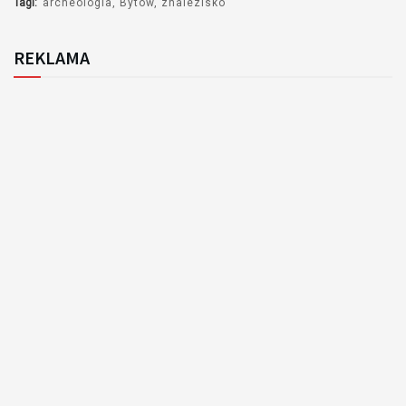
Tagi:
archeologia
Bytów
znalezisko
REKLAMA