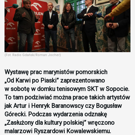
(Fot. Radio Gdańsk/Roman Jocher)
Wystawę prac marynistów pomorskich
„Od Karwi po Piaski” zaprezentowano
w sobotę w domku tenisowym SKT w Sopocie.
To tam podziwiać można prace takich artystów
jak Artur i Henryk Baranowscy czy Bogusław
Górecki. Podczas wydarzenia odznakę
„Zasłużony dla kultury polskiej” wręczono
malarzowi Ryszardowi Kowalewskiemu.