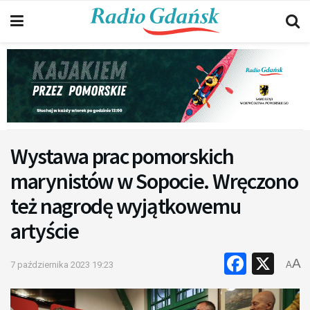
Wystawa prac pomorskich
marynistów w Sopocie. Wręczono
też nagrodę wyjątkowemu
artyście
Faceb
X
A
7 października 2023 19:23
A