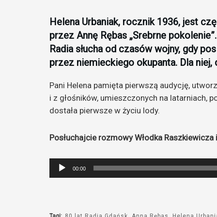
Helena Urbaniak, rocznik 1936, jest c
przez Annę Rębas „Srebrne pokolenie”.
Radia słucha od czasów wojny, gdy pos
przez niemieckiego okupanta. Dla niej, 
Pani Helena pamięta pierwszą audycję, utworz
i z głośników, umieszczonych na latarniach, p
dostała pierwsze w życiu lody.
Posłuchajcie rozmowy Włodka Raszkiewicza i 
Odtwarzacz
00:00
plików
dźwiękowych
Tagi:
80 lat Radia Gdańsk
Anna Rębas
Helena Urbani