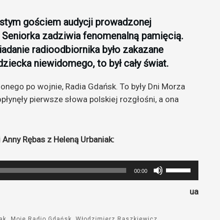
zęstym gościem audycji prowadzonej
 Seniorka zadziwia fenomenalną pamięcią.
iadanie radioodbiornika było zakazane
dziecka niewidomego, to był cały świat.
onego po wojnie, Radia Gdańsk. To były Dni Morza
opłynęły pierwsze słowa polskiej rozgłośni, a ona
Anny Rębas z Heleną Urbaniak:
Używaj
00:00
strzałek
ua
do
góry
oraz
ak
Moje Radio Gdańsk
Włodzimierz Raszkiewicz