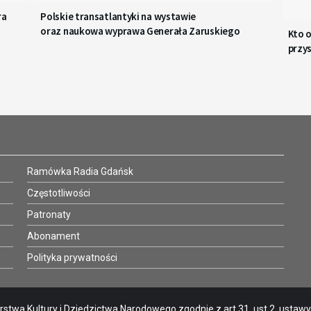
ra
Polskie transatlantyki na wystawie
oraz naukowa wyprawa Generała Zaruskiego
Kto o
przy
Ramówka Radia Gdańsk
Częstotliwości
Patronaty
Abonament
Polityka prywatności
stwa Kultury i Dziedzictwa Narodowego zgodnie z art.31. ust.2. ustawy o 