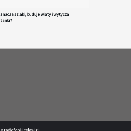
znacza szlaki, buduje wiaty i wytycza
stanki?
radiofonii i telewizji.