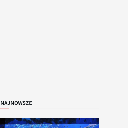
k
NAJNOWSZE