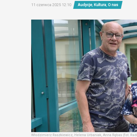
11 czerwca 2025 12:10
Audycje
,
Kultura
,
O nas
Włodzimierz Raszkiewicz, Helena Urbaniak, Anna Rębas (fot. Rad