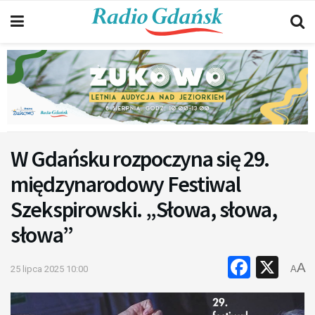
W Gdańsku rozpoczyna się 29.
międzynarodowy Festiwal
Szekspirowski. „Słowa, słowa,
słowa”
Faceb
X
A
25 lipca 2025 10:00
A