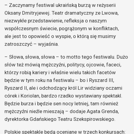
– Zaczynamy festiwal ukraińską burzą w reżyserii
Oksany Dmitryjewej. Teatr dramatyczny ze Lwowa,
niezwykłe przedstawienie, refleksja o naszym
współczesnym świecie, pogrążonym w konfliktach,
ale jest to opowieść o wyspie, o którą się musimy
zatroszczyć – wyjaśnia.
– Słowa, słowa, słowa – to motto tego festiwalu. Dużo
słów też mówią mężczyźni, politycy, ojcowie, faceci,
którzy robią kariery i właśnie wielu takich facetów
będzie w tym roku na festiwalu – bo i Ryszard III,
Ryszard II, ale i odchodzący król Lir widziany oczami
córek i Koriolan, bardzo rzadko wystawiany spektakl.
Będzie burza i będzie sen nocy letniej, tam również
mężczyźni nieźle mieszają – dodaje Agata Grenda,
dyrektorka Gdańskiego Teatru Szekspirowskiego.
Polskie spektakle będą oceniane w trzech konkursach: