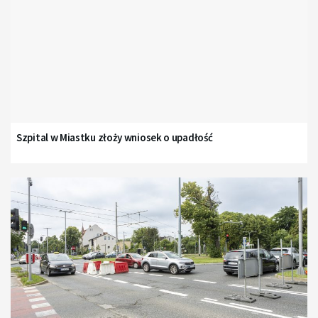
Szpital w Miastku złoży wniosek o upadłość