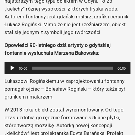
najstarszym tego typu obiektem w Gdyni. To 23
„kielichy” różnej wysokości, z których tryska woda.
Autorem fontanny jest gdański malarz, grafik i ceramik
Łukasz Rogiński. Mimo że nie jest rzeźbiarzem, obiekt
stał się jednym z symboli jego twórczości.
Opowieści 90-letniego dziś artysty o gdyńskiej
fontannie wysłuchała Marzena Bakowska:
Odtwarzacz
00:00
00:00
plików
Łukaszowi Rogińskiemu w zaprojektowaniu fontanny
dźwiękowych
pomagał ojciec – Bolesław Rogiński – który także był
grafikiem i malarzem.
W 2013 roku obiekt został wyremontowany. Od tego
czasu zdobią go ręcznie formowane szklane płytki,
które tworzą mozaikę. Autorką nowej koncepcji
„kielichów” jest projektantka Edyta Barańska. Projekt