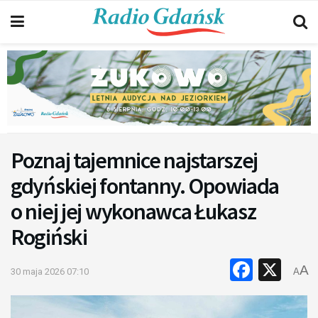
Poznaj tajemnice najstarszej
gdyńskiej fontanny. Opowiada
o niej jej wykonawca Łukasz
Rogiński
Faceb
X
A
30 maja 2026 07:10
A