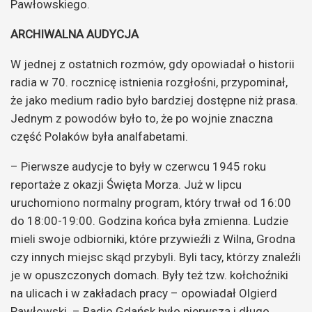
Pawłowskiego.
ARCHIWALNA AUDYCJA
W jednej z ostatnich rozmów, gdy opowiadał o historii
radia w 70. rocznicę istnienia rozgłośni, przypominał,
że jako medium radio było bardziej dostępne niż prasa.
Jednym z powodów było to, że po wojnie znaczna
część Polaków była analfabetami.
– Pierwsze audycje to były w czerwcu 1945 roku
reportaże z okazji Święta Morza. Już w lipcu
uruchomiono normalny program, który trwał od 16:00
do 18:00-19:00. Godzina końca była zmienna. Ludzie
mieli swoje odbiorniki, które przywieźli z Wilna, Grodna
czy innych miejsc skąd przybyli. Byli tacy, którzy znaleźli
je w opuszczonych domach. Były też tzw. kołchoźniki
na ulicach i w zakładach pracy – opowiadał Olgierd
Pawłowski. – Radio Gdańsk było pierwszą i długo