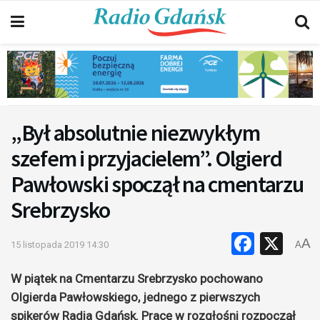
„Był absolutnie niezwykłym
szefem i przyjacielem”. Olgierd
Pawłowski spoczął na cmentarzu
Srebrzysko
Faceb
X
A
15 listopada 2019 14:30
A
W piątek na Cmentarzu Srebrzysko pochowano
Olgierda Pawłowskiego, jednego z pierwszych
spikerów Radia Gdańsk. Pracę w rozgłośni rozpoczął