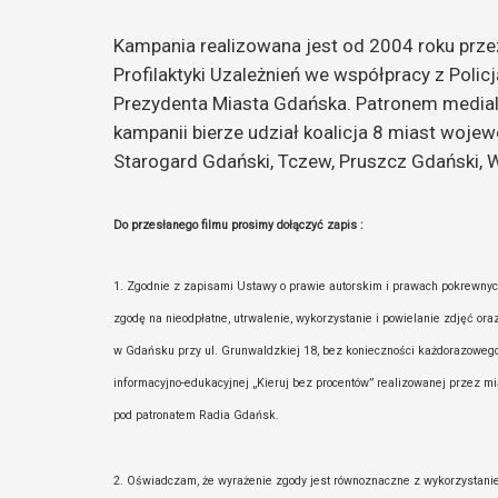
Kampania realizowana jest od 2004 roku prz
Profilaktyki Uzależnień we współpracy z Poli
Prezydenta Miasta Gdańska. Patronem medial
kampanii bierze udział koalicja 8 miast woj
Starogard Gdański, Tczew, Pruszcz Gdański,
Do przesłanego filmu prosimy dołączyć zapis :
1. Zgodnie z zapisami Ustawy o prawie autorskim i prawach pokrewnych 
zgodę na nieodpłatne, utrwalenie, wykorzystanie i powielanie zdjęć o
w Gdańsku przy ul. Grunwaldzkiej 18, bez konieczności każdorazowego 
informacyjno-edukacyjnej „Kieruj bez procentów” realizowanej przez m
pod patronatem Radia Gdańsk.
2. Oświadczam, że wyrażenie zgody jest równoznaczne z wykorzystani