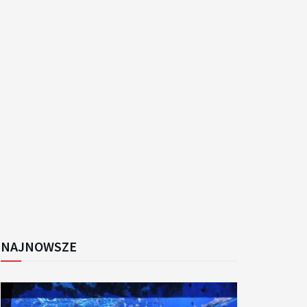
k
NAJNOWSZE