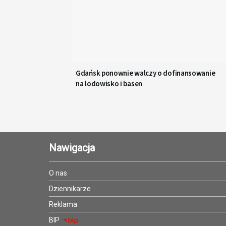
Gdańsk ponownie walczy o dofinansowanie
na lodowisko i basen
Nawigacja
O nas
Dziennikarze
Reklama
BIP