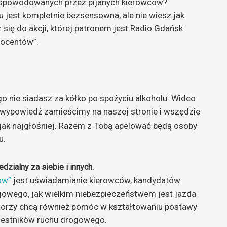
w spowodowanych przez pijanych kierowców?
u jest kompletnie bezsensowna, ale nie wiesz jak
się do akcji, której patronem jest Radio Gdańsk
rocentów”.
go nie siadasz za kółko po spożyciu alkoholu. Wideo
wypowiedź zamieścimy na naszej stronie i wszędzie
jak najgłośniej. Razem z Tobą apelować będą osoby
u.
zialny za siebie i innych.
ów”
jest uświadamianie kierowców, kandydatów
gowego, jak wielkim niebezpieczeństwem jest jazda
torzy chcą również pomóc w kształtowaniu postawy
czestników ruchu drogowego.