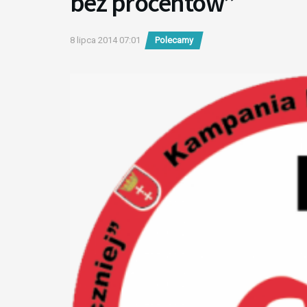
bez procentów”
8 lipca 2014 07:01
Polecamy