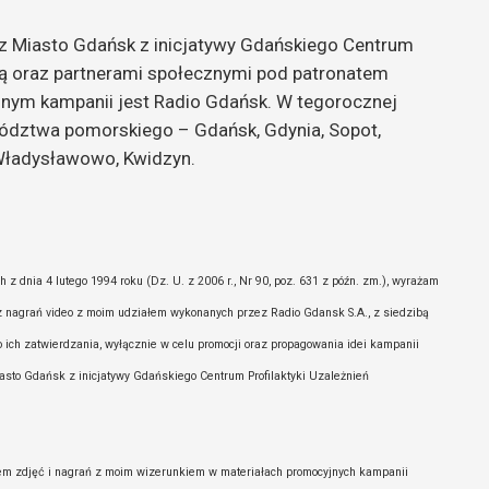
ez Miasto Gdańsk z inicjatywy Gdańskiego Centrum
cją oraz partnerami społecznymi pod patronatem
nym kampanii jest Radio Gdańsk. W tegorocznej
ewództwa pomorskiego – Gdańsk, Gdynia, Sopot,
 Władysławowo, Kwidzyn.
z dnia 4 lutego 1994 roku (Dz. U. z 2006 r., Nr 90, poz. 631 z późn. zm.), wyrażam
raz nagrań video z moim udziałem wykonanych przez Radio Gdansk S.A., z siedzibą
ich zatwierdzania, wyłącznie w celu promocji oraz propagowania idei kampanii
iasto Gdańsk z inicjatywy Gdańskiego Centrum Profilaktyki Uzależnień
em zdjęć i nagrań z moim wizerunkiem w materiałach promocyjnych kampanii