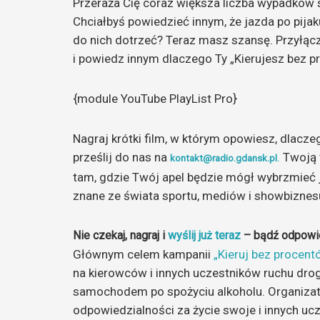
Przeraża Cię coraz większa liczba wypadkó
Chciałbyś powiedzieć innym, że jazda po pijak
do nich dotrzeć? Teraz masz szansę. Przyłącz 
i powiedz innym dlaczego Ty „Kierujesz bez p
{module YouTube PlayList Pro}
Nagraj krótki film, w którym opowiesz, dlacze
prześlij do nas na
.
Twoją 
kontakt@radio.gdansk.pl
tam, gdzie Twój apel będzie mógł wybrzmieć 
znane ze świata sportu, mediów i showbiznes
Nie czekaj, nagraj i
wyślij już teraz
– bądź odpowied
Głównym celem kampanii
„Kieruj bez procent
na kierowców i innych uczestników ruchu dro
samochodem po spożyciu alkoholu. Organiza
odpowiedzialności za życie swoje i innych u