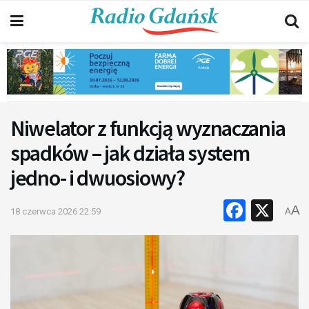
Niwelator z funkcją wyznaczania
spadków – jak działa system
jedno- i dwuosiowy?
Faceb
X
A
18 czerwca 2026 22:59
A