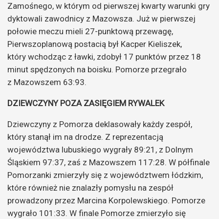
Zamośnego, w którym od pierwszej kwarty warunki gry
dyktowali zawodnicy z Mazowsza. Już w pierwszej
połowie meczu mieli 27-punktową przewagę,
Pierwszoplanową postacią był Kacper Kieliszek,
który wchodząc z ławki, zdobył 17 punktów przez 18
minut spędzonych na boisku. Pomorze przegrało
z Mazowszem 63:93.
DZIEWCZYNY POZA ZASIĘGIEM RYWALEK
Dziewczyny z Pomorza deklasowały każdy zespół,
który stanął im na drodze. Z reprezentacją
województwa lubuskiego wygrały 89:21, z Dolnym
Śląskiem 97:37, zaś z Mazowszem 117:28. W półfinale
Pomorzanki zmierzyły się z województwem łódzkim,
które również nie znalazły pomysłu na zespół
prowadzony przez Marcina Korpolewskiego. Pomorze
wygrało 101:33. W finale Pomorze zmierzyło się