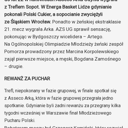
z Treflem Sopot. W Energa Basket Lidze gdynianie
pokonali Polski Cukier, a sopocianie zwyciężyli
ze Śląskiem Wrocław.
Ponadto w żeńskiej ekstraklasie
21. mecz wygrała Arka. AZS UG sprawił sensację,
pokonując w Bydgoszczy wicelidera – Artego.
Na Ogólnopolskiej Olimpiadzie Młodzieży żeński zespół
Pomorza prowadzony przez Marcina Korpolewskiego
zajął pierwsze miejsce, a męski, Bogdana Zamośnego
– drugie.
REWANŻ ZA PUCHAR
Trefl, niepokonany w fazie grupowej, w finale spotkał się
z Asseco Arką, która w fazie grupowej przegrała jedno
spotkanie. Gdynianie byli żadni rewanżu za przegrany kilka
tygodni wcześniej w Warszawie finał Młodzieżowego
Pucharu Polski.
Bohaterem meczu był Grzegorz Kamiński, który rozwiał