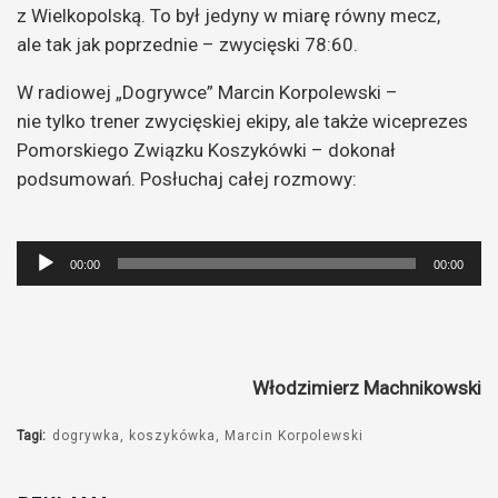
z Wielkopolską. To był jedyny w miarę równy mecz,
ale tak jak poprzednie – zwycięski 78:60.
W radiowej „Dogrywce” Marcin Korpolewski –
nie tylko trener zwycięskiej ekipy, ale także wiceprezes
Pomorskiego Związku Koszykówki – dokonał
podsumowań. Posłuchaj całej rozmowy:
Odtwarzacz
00:00
00:00
plików
dźwiękowych
Włodzimierz Machnikowski
Tagi:
dogrywka
koszykówka
Marcin Korpolewski