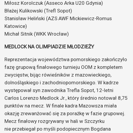
Miłosz Korolczuk (Asseco Arka U20 Gdynia)
Błażej Kulikowski (Trefl Sopot)
Stanisław Heliński (AZS AWF Mickiewicz-Romus
Katowice)
Michał Sitnik (WKK Wrocław)
MEDLOCK NA OLIMPIADZIE MŁODZIEŻY
Reprezentacja województwa pomorskiego zakończyło
fazę grupową finałowego turnieju OOM z kompletem
zwycięstw, bijąc rówieśników z mazowieckiego,
dolnośląskiego i zachodniopomorskiego. W kadrze
występował syn zawodnika Trefla Sopot, 12-letni
Carlos Lorenzo Medlock Jr., który średnio notował 8,75
punktów na mecz. W finale kadra Mazowsza miała
okazję zrewanżować się za porażkę w fazie grupowej.
Mecz finałowy rozgrywany w hali w Szczyrku
nie przebiegał po myśli podopiecznym Bogdana