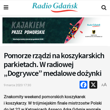
Pomorze rządzi na koszykarskich
parkietach. W radiowej
„Dogrywce” medalowe dożynki
Faceb
X
A
9 marca 2020 17:30
A
Znakomity weekend pomorskich koszykarek
i koszykarzy. W trójmiejskim finale mistrzostw Polski
do lat 22 w Katowicach Asseco Arka Gdynia wygrała