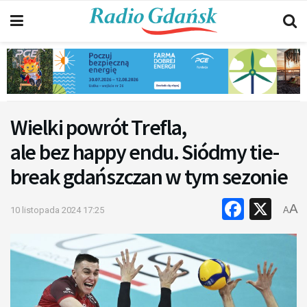
Wielki powrót Trefla,
ale bez happy endu. Siódmy tie-
break gdańszczan w tym sezonie
Faceb
X
A
10 listopada 2024 17:25
A