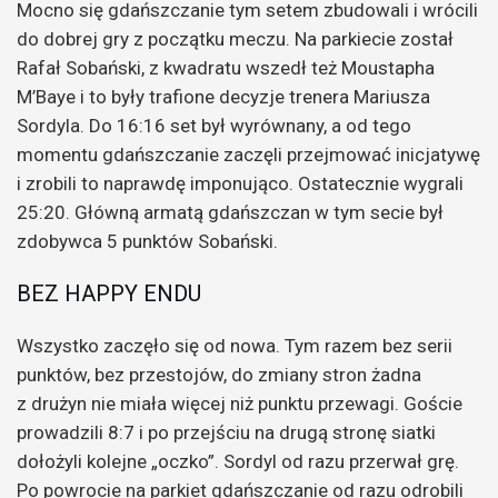
Mocno się gdańszczanie tym setem zbudowali i wrócili
do dobrej gry z początku meczu. Na parkiecie został
Rafał Sobański, z kwadratu wszedł też Moustapha
M’Baye i to były trafione decyzje trenera Mariusza
Sordyla. Do 16:16 set był wyrównany, a od tego
momentu gdańszczanie zaczęli przejmować inicjatywę
i zrobili to naprawdę imponująco. Ostatecznie wygrali
25:20. Główną armatą gdańszczan w tym secie był
zdobywca 5 punktów Sobański.
BEZ HAPPY ENDU
Wszystko zaczęło się od nowa. Tym razem bez serii
punktów, bez przestojów, do zmiany stron żadna
z drużyn nie miała więcej niż punktu przewagi. Goście
prowadzili 8:7 i po przejściu na drugą stronę siatki
dołożyli kolejne „oczko”. Sordyl od razu przerwał grę.
Po powrocie na parkiet gdańszczanie od razu odrobili