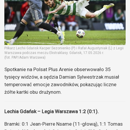
Piłkarz Lechii Gdańsk Kacper Sezonienko (P) i Rafał Augustyniak (L) z Legii
Warszawa podczas meczu Ekstraklasy. Gdańsk, 17.05.2026 r.
(fot. PAP/Adam Warżawa)
Spotkanie na Polsat Plus Arenie obserwowało 35
tysięcy widzów, a sędzia Damian Sylwestrzak musiał
temperować emocje zawodników, pokazując liczne
żółte kartki obu drużynom.
Lechia Gdańsk – Legia Warszawa 1:2 (0:1).
Bramki: 0:1 Jean-Pierre Nsame (11-głową), 1:1 Tomas