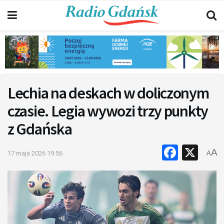
Lechia na deskach w doliczonym
czasie. Legia wywozi trzy punkty
z Gdańska
Faceb
X
A
17 maja 2026 19:56
A