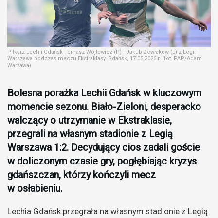
Piłkarz Lechii Gdańsk Tomasz Wójtowicz (P) i Jakub Żewłakow (L) z Legii
Warszawa podczas meczu Ekstraklasy. Gdańsk, 17.05.2026 r. (fot. PAP/Adam
Warżawa)
Bolesna porażka Lechii Gdańsk w kluczowym
momencie sezonu. Biało-Zieloni, desperacko
walczący o utrzymanie w Ekstraklasie,
przegrali na własnym stadionie z Legią
Warszawa 1:2. Decydujący cios zadali goście
w doliczonym czasie gry, pogłębiając kryzys
gdańszczan, którzy kończyli mecz
w osłabieniu.
Lechia Gdańsk przegrała na własnym stadionie z Legią