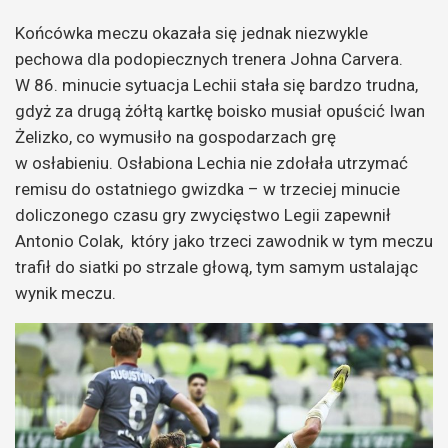
Końcówka meczu okazała się jednak niezwykle
pechowa dla podopiecznych trenera Johna Carvera.
W 86. minucie sytuacja Lechii stała się bardzo trudna,
gdyż za drugą żółtą kartkę boisko musiał opuścić Iwan
Żelizko, co wymusiło na gospodarzach grę
w osłabieniu. Osłabiona Lechia nie zdołała utrzymać
remisu do ostatniego gwizdka – w trzeciej minucie
doliczonego czasu gry zwycięstwo Legii zapewnił
Antonio Colak, który jako trzeci zawodnik w tym meczu
trafił do siatki po strzale głową, tym samym ustalając
wynik meczu.