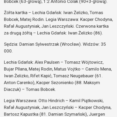
Bobcek (63-głową), 1:2 Antonio Colak (90+3-głową).
Żółta kartka – Lechia Gdańsk: Iwan Żelizko, Tomas
Bobcek, Matej Rodin. Legia Warszawa: Kacper Chodyna,
Rafał Augustyniak, Jan Leszczyński. Czerwona kartka
za drugą żółtą – Lechia Gdańsk: Iwan Żelizko (86).
Sędzia: Damian Sylwestrzak (Wrocław). Widzów: 35
000.
Lechia Gdańsk: Alex Paulsen – Tomasz Wójtowicz,
Bujar Pllana, Matej Rodin, Matus Vojtko – Camilo Mena,
Iwan Żelizko, Rifet Kapić, Tomasz Neugebauer (61.
Anton Carenko), Kacper Sezonienko (88. Maksym
Diaczuk) – Tomas Bobcek.
Legia Warszawa: Otto Hindrich – Kamil Piątkowski,
Rafał Augustyniak, Jan Leszczyński – Kacper Chodyna,
Bartosz Kapustka (81. Damian Szymański), Juergen