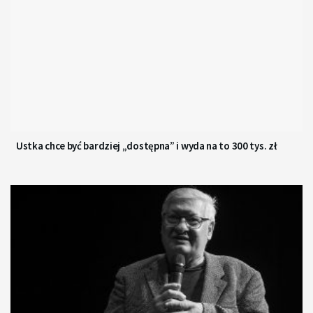
Ustka chce być bardziej „dostępna” i wyda na to 300 tys. zł