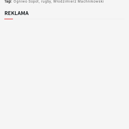
Tagi:
Ogniwo Sopot
rugby
Włodzimierz Machnikowski
REKLAMA