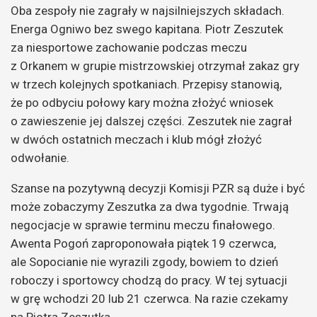
Oba zespoły nie zagrały w najsilniejszych składach.
Energa Ogniwo bez swego kapitana. Piotr Zeszutek
za niesportowe zachowanie podczas meczu
z Orkanem w grupie mistrzowskiej otrzymał zakaz gry
w trzech kolejnych spotkaniach. Przepisy stanowią,
że po odbyciu połowy kary można złożyć wniosek
o zawieszenie jej dalszej części. Zeszutek nie zagrał
w dwóch ostatnich meczach i klub mógł złożyć
odwołanie.
Szanse na pozytywną decyzji Komisji PZR są duże i być
może zobaczymy Zeszutka za dwa tygodnie. Trwają
negocjacje w sprawie terminu meczu finałowego.
Awenta Pogoń zaproponowała piątek 19 czerwca,
ale Sopocianie nie wyrazili zgody, bowiem to dzień
roboczy i sportowcy chodzą do pracy. W tej sytuacji
w grę wchodzi 20 lub 21 czerwca. Na razie czekamy
na Piotra Zeszutka.