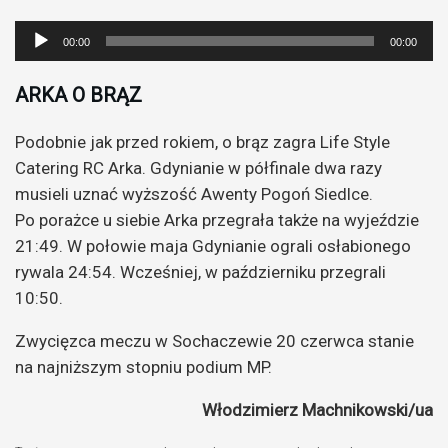
Odtwarzacz
00:00
00:00
plików
dźwiękowych
ARKA O BRĄZ
Podobnie jak przed rokiem, o brąz zagra Life Style
Catering RC Arka. Gdynianie w półfinale dwa razy
musieli uznać wyższość Awenty Pogoń Siedlce.
Po porażce u siebie Arka przegrała także na wyjeździe
21:49. W połowie maja Gdynianie ograli osłabionego
rywala 24:54. Wcześniej, w październiku przegrali
10:50.
Zwycięzca meczu w Sochaczewie 20 czerwca stanie
na najniższym stopniu podium MP.
Włodzimierz Machnikowski/ua