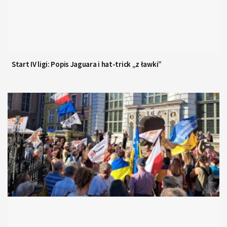
Start IV ligi: Popis Jaguara i hat-trick „z ławki”