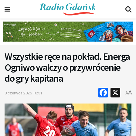
Wszystkie ręce na pokład. Energa
Ogniwo walczy o przywrócenie
do gry kapitana
Faceb
X
A
8 czerwca 2026 16:51
A