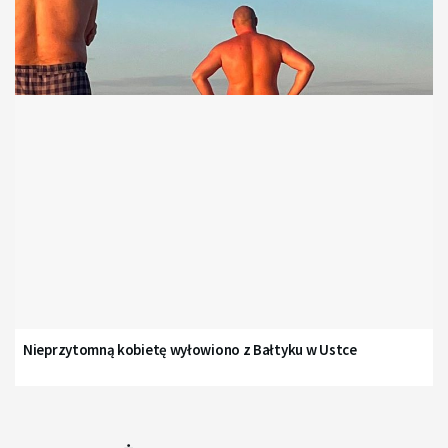
Nieprzytomną kobietę wyłowiono z Bałtyku w Ustce