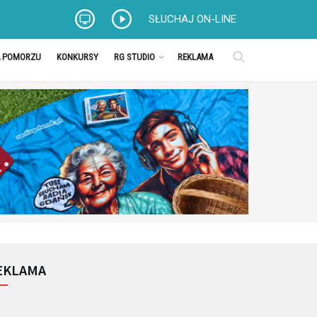
SŁUCHAJ ON-LINE
A POMORZU
KONKURSY
RG STUDIO
REKLAMA
EKLAMA