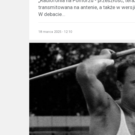
„Radiofonia na Pomorzu - przeszłość, tera
transmitowana na antenie, a także w wersji
W debacie...
18 marca 2025 - 12:10