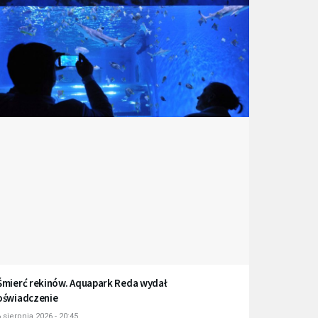
Śmierć rekinów. Aquapark Reda wydał
oświadczenie
 sierpnia 2026 - 20:45