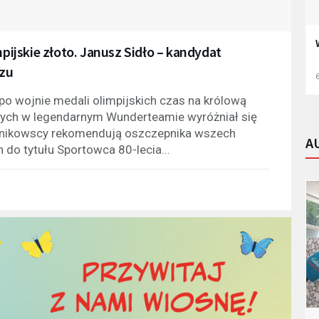
mpijskie złoto. Janusz Sidło – kandydat
rzu
6
po wojnie medali olimpijskich czas na królową
nych w legendarnym Wunderteamie wyróżniał się
chnikowscy rekomendują oszczepnika wszech
A
do tytułu Sportowca 80-lecia...