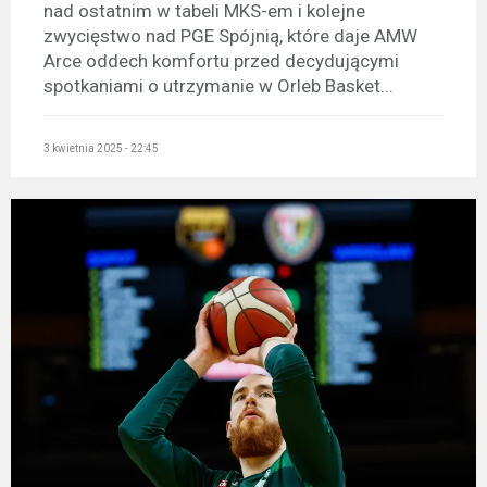
nad ostatnim w tabeli MKS-em i kolejne
zwycięstwo nad PGE Spójnią, które daje AMW
Arce oddech komfortu przed decydującymi
spotkaniami o utrzymanie w Orleb Basket...
3 kwietnia 2025 - 22:45