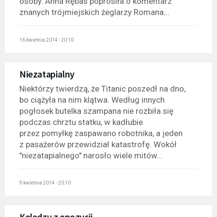
osoby. Anna Rębas poprosiła o komentarz
znanych trójmiejskich żeglarzy Romana...
16 kwietnia 2014 - 20:10
Niezatapialny
Niektórzy twierdzą, że Titanic poszedł na dno,
bo ciążyła na nim klątwa. Według innych
pogłosek butelka szampana nie rozbiła się
podczas chrztu statku, w kadłubie
przez pomyłkę zaspawano robotnika, a jeden
z pasażerów przewidział katastrofę. Wokół
"niezatapialnego" narosło wiele mitów...
9 kwietnia 2014 - 20:10
Koledzy z opozycji