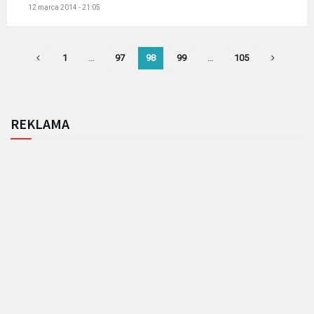
12 marca 2014 - 21:05
1
…
97
98
99
…
105
REKLAMA