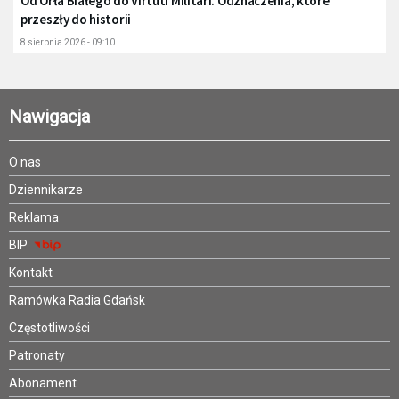
Od Orła Białego do Virtuti Militari. Odznaczenia, które
przeszły do historii
8 sierpnia 2026 - 09:10
Nawigacja
O nas
Dziennikarze
Reklama
BIP
Kontakt
Ramówka Radia Gdańsk
Częstotliwości
Patronaty
Abonament