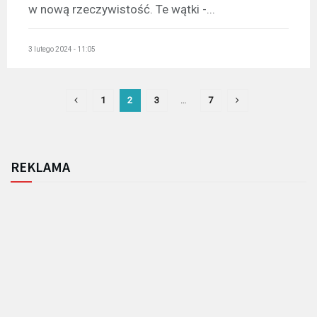
w nową rzeczywistość. Te wątki -...
3 lutego 2024 - 11:05
1
2
3
…
7
REKLAMA