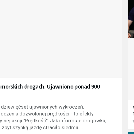
omorskich drogach. Ujawniono ponad 900
d dziewięćset ujawnionych wykroczeń,
czenia dozwolonej prędkości - to efekty
yjnej akcji "Prędkość". Jak informuje drogówka,
7
zbyt szybką jazdę straciło siedmiu...