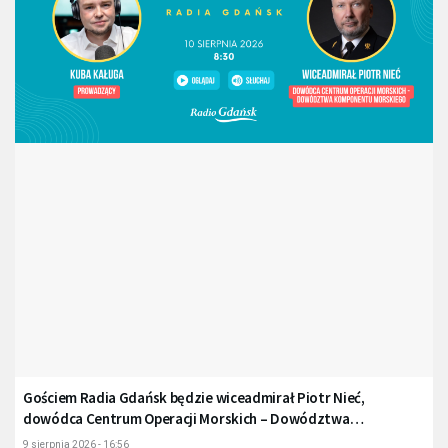
Gościem Radia Gdańsk będzie wiceadmirał Piotr Nieć,
dowódca Centrum Operacji Morskich – Dowództwa
Komponentu Morskiego
9 sierpnia 2026 - 16:56