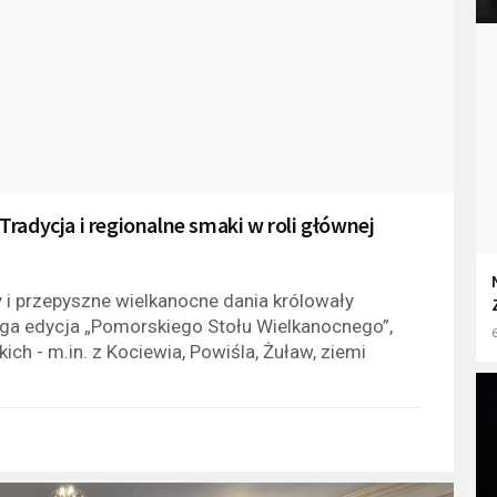
radycja i regionalne smaki w roli głównej
 i przepyszne wielkanocne dania królowały
uga edycja „Pomorskiego Stołu Wielkanocnego”,
6
ch - m.in. z Kociewia, Powiśla, Żuław, ziemi