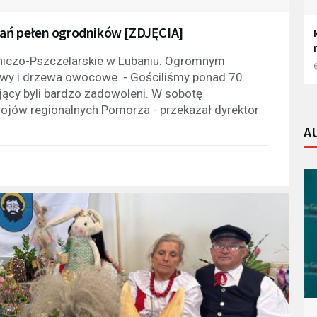
ubań pełen ogrodników [ZDJĘCIA]
dniczo-Pszczelarskie w Lubaniu. Ogromnym
6
zewy i drzewa owocowe. - Gościliśmy ponad 70
ący byli bardzo zadowoleni. W sobotę
rojów regionalnych Pomorza - przekazał dyrektor
A