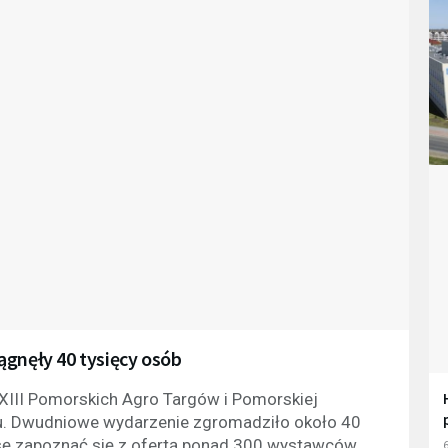
ągnęły 40 tysięcy osób
XIII Pomorskich Agro Targów i Pomorskiej
. Dwudniowe wydarzenie zgromadziło około 40
nsę zapoznać się z ofertą ponad 300 wystawców.
6