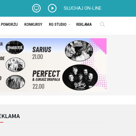
SŁUCHAJ ON-LINE
A POMORZU
KONKURSY
RG STUDIO
REKLAMA
EKLAMA