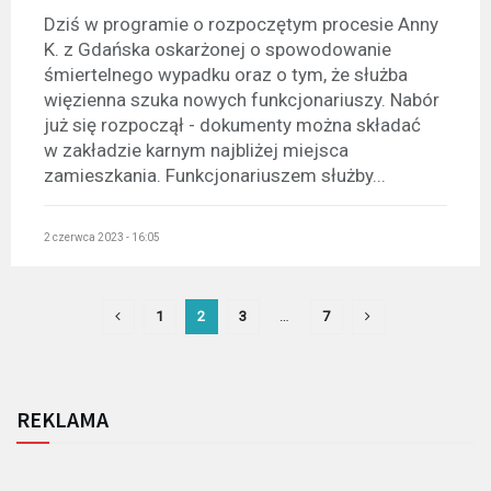
Dziś w programie o rozpoczętym procesie Anny
K. z Gdańska oskarżonej o spowodowanie
śmiertelnego wypadku oraz o tym, że służba
więzienna szuka nowych funkcjonariuszy. Nabór
już się rozpoczął - dokumenty można składać
w zakładzie karnym najbliżej miejsca
zamieszkania. Funkcjonariuszem służby...
2 czerwca 2023 - 16:05
1
2
3
…
7
REKLAMA