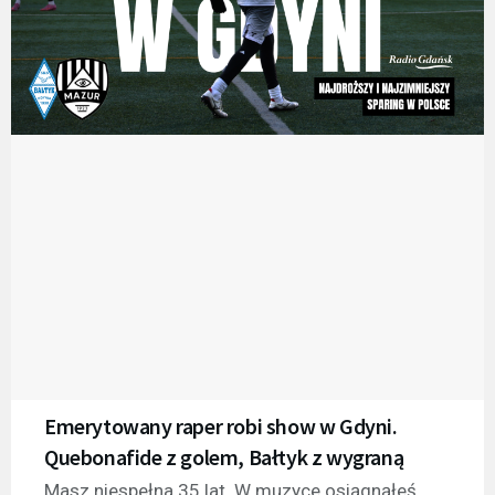
Emerytowany raper robi show w Gdyni.
Quebonafide z golem, Bałtyk z wygraną
Masz niespełna 35 lat. W muzyce osiągnąłeś