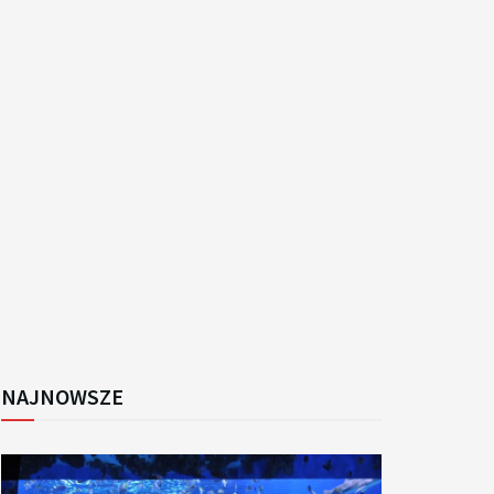
k
NAJNOWSZE