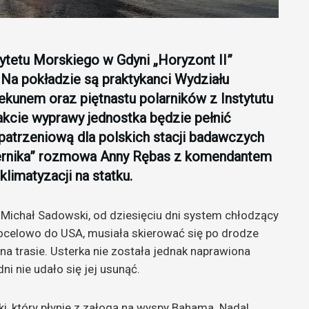
tetu Morskiego w Gdyni „Horyzont II”
. Na pokładzie są praktykanci Wydziału
ekunem oraz piętnastu polarników z Instytutu
akcie wyprawy jednostka będzie pełnić
opatrzeniową dla polskich stacji badawczych
 sternika” rozmowa Anny Rębas z komendantem
limatyzacji na statku.
Michał Sadowski, od dziesięciu dni system chłodzący
 docelowo do USA, musiała skierować się po drodze
 na trasie. Usterka nie została jednak naprawiona
ni nie udało się jej usunąć.
ki, który płynie z załogą na wyspy Bahama. Nadal