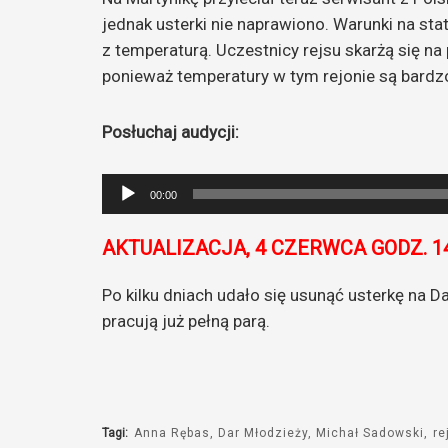
jednak usterki nie naprawiono. Warunki na sta
z temperaturą. Uczestnicy rejsu skarżą się n
ponieważ temperatury w tym rejonie są bardz
Posłuchaj audycji:
Odtwarzacz
00:00
plików
dźwiękowych
AKTUALIZACJA, 4 CZERWCA GODZ. 14
Po kilku dniach udało się usunąć usterkę na D
pracują już pełną parą.
Tagi:
Anna Rębas
Dar Młodzieży
Michał Sadowski
re