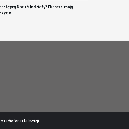
 następcą Daru Młodzieży? Eksperci mają
ozycje
radiofonii i telewizji.