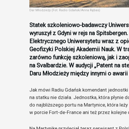
Dar Młodzieży (Fot. Radio Gdańsk/Anna Rębas)
Statek szkoleniowo-badawczy Uniwersy
wyruszył z Gdyni w rejs na Spitsbergen
Elektrycznego Uniwersytetu wraz z opi
Geofizyki Polskiej Akademii Nauk. W tr
zarówno funkcję szkoleniową, jak i za
na Svalbardzie. W audycji „Patent na
Daru Młodzieży między innymi o awarii k
Jak mówi Radiu Gdańsk komendant jednostki 
na statku nie działa. Jednostka, która płynie
do najbliższego portu na Martynice, która leży
w porcie Fort-de-France ani też przez kolejne d
Na Martynikę przyleciał teraz serwisant z Pols