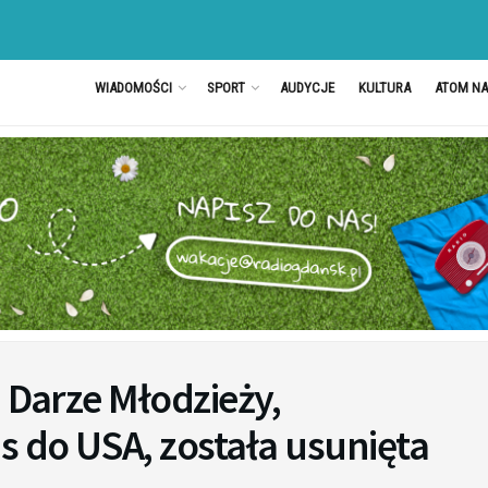
WIADOMOŚCI
SPORT
AUDYCJE
KULTURA
ATOM N
a Darze Młodzieży,
s do USA, została usunięta