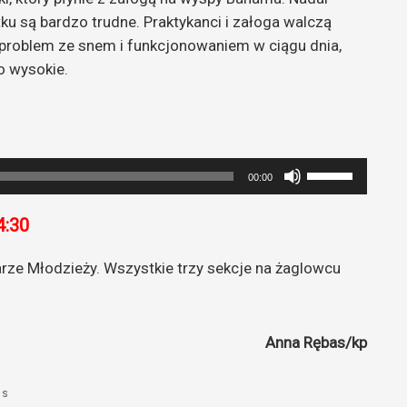
tku są bardzo trudne. Praktykanci i załoga walczą
a problem ze snem i funkcjonowaniem w ciągu dnia,
o wysokie.
Używaj
00:00
strzałek
do
:30
góry
oraz
arze Młodzieży. Wszystkie trzy sekcje na żaglowcu
do
dołu
aby
Anna Rębas/kp
zwiększyć
lub
js
zmniejszyć