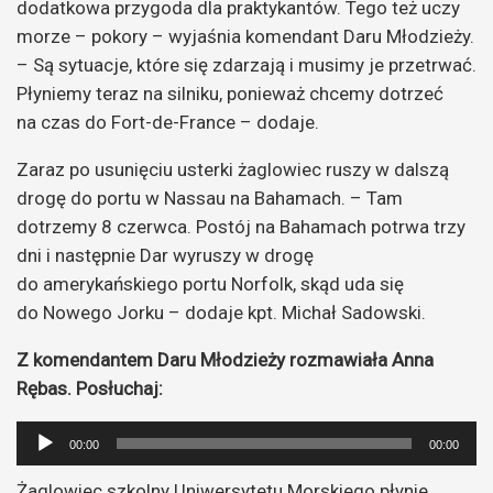
dodatkowa przygoda dla praktykantów. Tego też uczy
morze – pokory – wyjaśnia komendant Daru Młodzieży.
– Są sytuacje, które się zdarzają i musimy je przetrwać.
Płyniemy teraz na silniku, ponieważ chcemy dotrzeć
na czas do Fort-de-France – dodaje.
Zaraz po usunięciu usterki żaglowiec ruszy w dalszą
drogę do portu w Nassau na Bahamach. – Tam
dotrzemy 8 czerwca. Postój na Bahamach potrwa trzy
dni i następnie Dar wyruszy w drogę
do amerykańskiego portu Norfolk, skąd uda się
do Nowego Jorku – dodaje kpt. Michał Sadowski.
Z komendantem Daru Młodzieży rozmawiała Anna
Rębas. Posłuchaj:
Odtwarzacz
00:00
00:00
plików
Żaglowiec szkolny Uniwersytetu Morskiego płynie
dźwiękowych