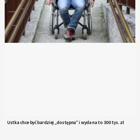
Ustka chce być bardziej „dostępna” i wyda na to 300 tys. zł