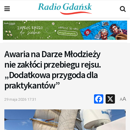
Awaria na Darze Młodzieży
nie zakłóci przebiegu rejsu.
„Dodatkowa przygoda dla
praktykantów”
Faceb
X
A
29 maja 2026 17:31
A