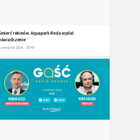
Śmierć rekinów. Aquapark Reda wydał
oświadczenie
 sierpnia 2026 - 20:45