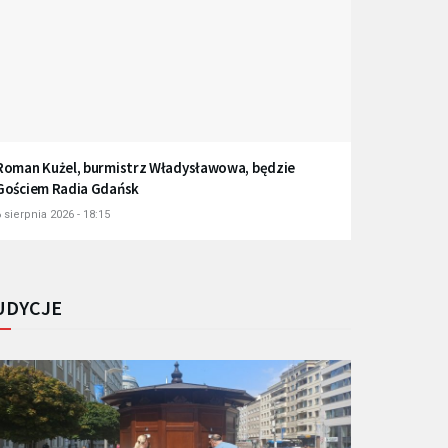
Roman Kużel, burmistrz Władysławowa, będzie
Gościem Radia Gdańsk
 sierpnia 2026 - 18:15
UDYCJE