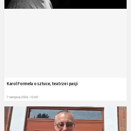
Karol Formela o sztuce, teatrze i pasji
7 sierpnia 2026 - 12:40