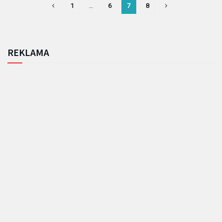
1
…
6
7
8
REKLAMA