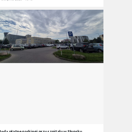
Będą płatne parkingi przy szpitalu w Słupsku