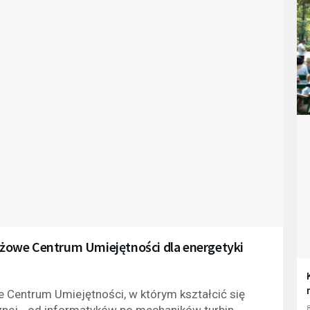
żowe Centrum Umiejętności dla energetyki
Centrum Umiejętności, w którym kształcić się
cznej - od informatyków po mechaników turbin
8