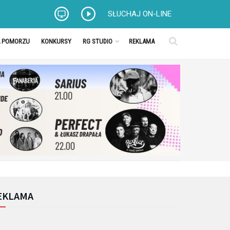
SŁUCHAJ ON-LINE
A POMORZU
KONKURSY
RG STUDIO
REKLAMA
EKLAMA