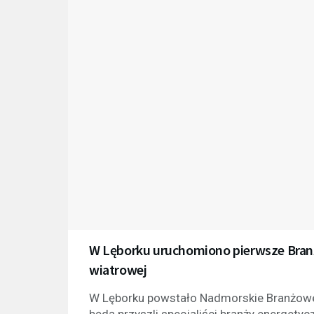
W Lęborku uruchomiono pierwsze Bran
wiatrowej
W Lęborku powstało Nadmorskie Branżowe 
będą przyszli specjaliści branży energety