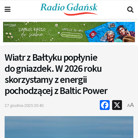
Wiatr z Bałtyku popłynie
do gniazdek. W 2026 roku
skorzystamy z energii
pochodzącej z Baltic Power
Faceb
X
A
27 grudnia 2025 20:40
A