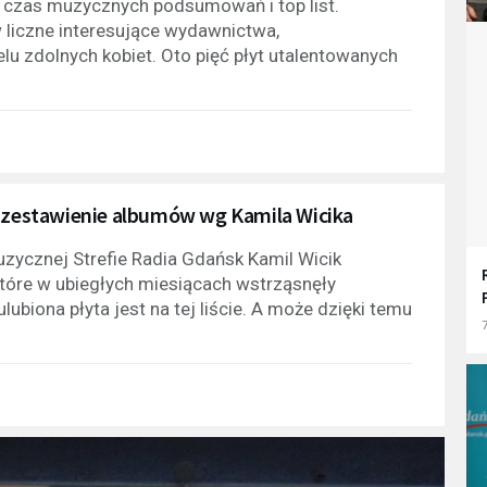
ę czas muzycznych podsumowań i top list.
 liczne interesujące wydawnictwa,
elu zdolnych kobiet. Oto pięć płyt utalentowanych
ź zestawienie albumów wg Kamila Wicika
uzycznej Strefie Radia Gdańsk Kamil Wicik
które w ubiegłych miesiącach wstrząsnęły
iona płyta jest na tej liście. A może dzięki temu
7