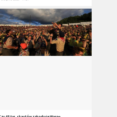
Czy 48 tys. skautów zakorkuje Wyspę