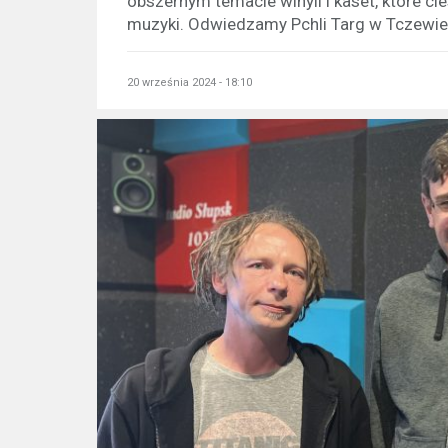
obszernym temacie winyli i kaset, które 
muzyki. Odwiedzamy Pchli Targ w Tczewie
20 września 2024 - 18:10