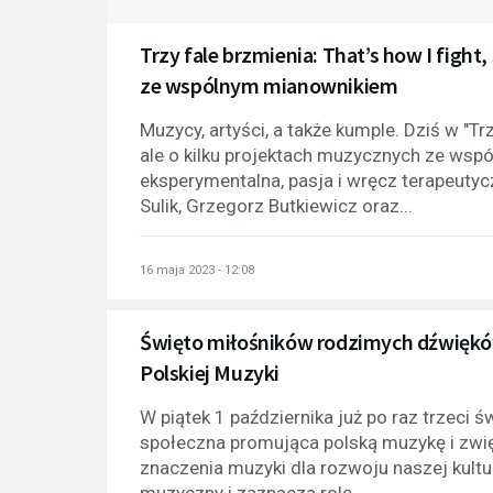
Trzy fale brzmienia: That’s how I fight,
ze wspólnym mianownikiem
Muzycy, artyści, a także kumple. Dziś w "Tr
ale o kilku projektach muzycznych ze ws
eksperymentalna, pasja i wręcz terapeutyc
Sulik, Grzegorz Butkiewicz oraz...
16 maja 2023 - 12:08
Święto miłośników rodzimych dźwiękó
Polskiej Muzyki
W piątek 1 października już po raz trzeci 
społeczna promująca polską muzykę i zw
znaczenia muzyki dla rozwoju naszej kultu
muzyczny i zaznacza rolę...