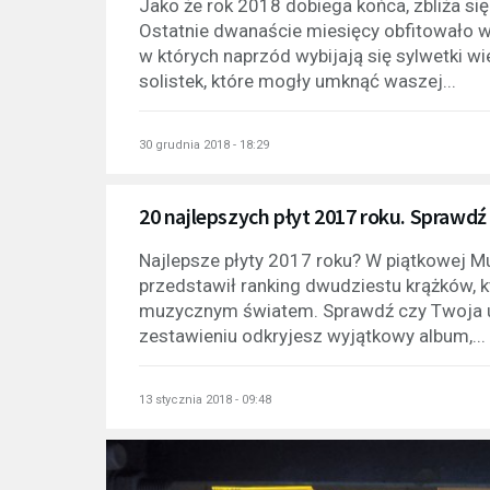
Jako że rok 2018 dobiega końca, zbliża si
Ostatnie dwanaście miesięcy obfitowało w
w których naprzód wybijają się sylwetki wi
solistek, które mogły umknąć waszej...
30 grudnia 2018 - 18:29
20 najlepszych płyt 2017 roku. Sprawd
Najlepsze płyty 2017 roku? W piątkowej M
przedstawił ranking dwudziestu krążków, 
muzycznym światem. Sprawdź czy Twoja ulub
zestawieniu odkryjesz wyjątkowy album,...
13 stycznia 2018 - 09:48