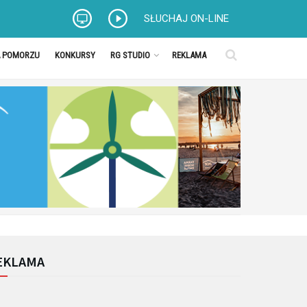
SŁUCHAJ ON-LINE
A POMORZU
KONKURSY
RG STUDIO
REKLAMA
EKLAMA