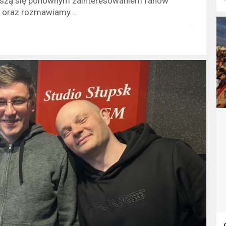
cieszą się ponownym zainteresowaniem fanów
 oraz rozmawiamy...