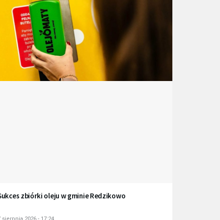
Sukces zbiórki oleju w gminie Redzikowo
 sierpnia 2026 - 17:24