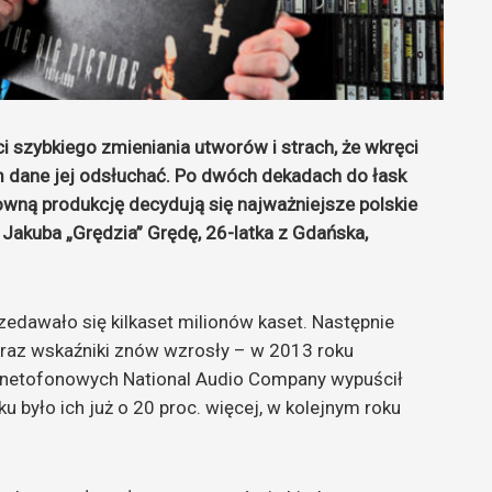
i szybkiego zmieniania utworów i strach, że wkręci
am dane jej odsłuchać. Po dwóch dekadach do łask
wną produkcję decydują się najważniejsze polskie
Jakuba „Grędzia” Grędę, 26-latka z Gdańska,
edawało się kilkaset milionów kaset. Następnie
Teraz wskaźniki znów wzrosły – w 2013 roku
gnetofonowych National Audio Company wypuścił
u było ich już o 20 proc. więcej, w kolejnym roku