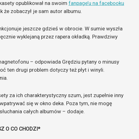
e kasety opublikował na swoim
fanpage’u na facebooku
tak że zobaczył je sam autor albumu.
 funkcjonuje jeszcze gdzieś w obrocie. W sumie wyszła
ręcznie wyklejaną przez rapera okładką. Prawdziwy
magnetofonu – odpowiada Grędziu pytany o minusy
ć ten drugi problem dotyczy też płyt i winyli.
nia.
ty za ich charakterystyczny szum, jest zupełnie inny
ię wpatrywać się w okno deka. Poza tym, nie mogę
słuchania całych albumów – dodaje.
SZ O CO CHODZI*