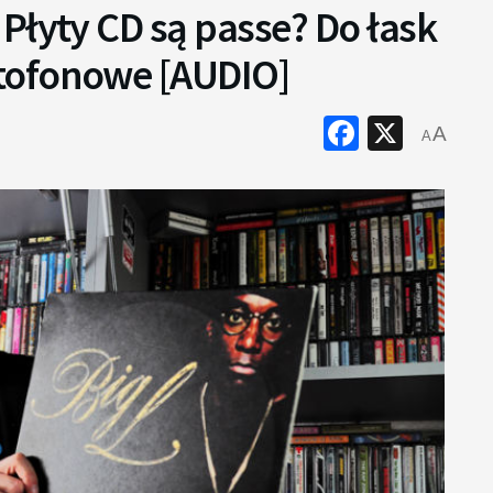
Płyty CD są passe? Do łask
tofonowe [AUDIO]
Faceboo
X
A
A