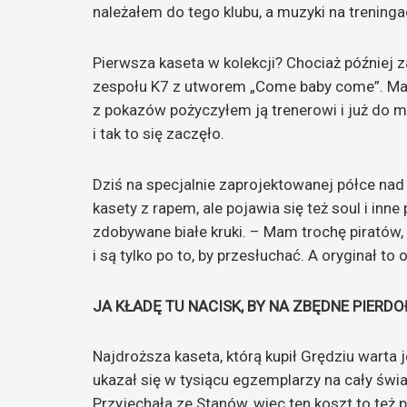
należałem do tego klubu, a muzyki na trening
Pierwsza kaseta w kolekcji? Chociaż później z
zespołu K7 z utworem „Come baby come”. Mam
z pokazów pożyczyłem ją trenerowi i już do mn
i tak to się zaczęło.
Dziś na specjalnie zaprojektowanej półce nad
kasety z rapem, ale pojawia się też soul i inne
zdobywane białe kruki. – Mam trochę piratów, a
i są tylko po to, by przesłuchać. A oryginał to 
JA KŁADĘ TU NACISK, BY NA ZBĘDNE PIERD
Najdroższa kaseta, którą kupił Grędziu warta
ukazał się w tysiącu egzemplarzy na cały świa
Przyjechała ze Stanów, więc ten koszt to też 