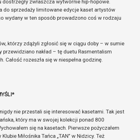
ku dostrzegły zwłaszcza wytwórnie hip-hopowe.
do sprzedaży limitowane edycje kaset artystów
ego wydany w ten sposób prowadzono coś w rodzaju
, którzy zdążyli zgłosić się w ciągu doby – w sumie
óry przewidziano nakład – tę duetu Rasmentalism
 Całość rozeszła się w niespełna godzinę.
MYŚLI*
 nigdy nie przestali się interesować kasetami. Tak jest
ńska, który ma w swojej kolekcji ponad 800
. Wychowałem się na kasetach. Pierwsze pożyczałem
 Klubie Miłośnika Tańca „TAN” w Nidzicy. Też