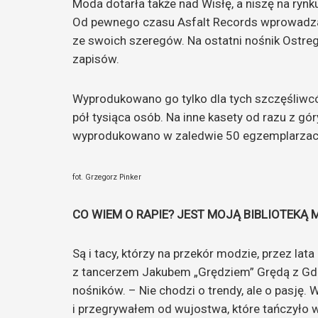
Moda dotarła także nad Wisłę, a niszę na ryn
Od pewnego czasu Asfalt Records wprowadza 
ze swoich szeregów. Na ostatni nośnik Ostr
zapisów.
Wyprodukowano go tylko dla tych szczęśliwców
pół tysiąca osób. Na inne kasety od razu z g
wyprodukowano w zaledwie 50 egzemplarzach.
fot. Grzegorz Pinker
CO WIEM O RAPIE? JEST MOJĄ BIBLIOTEKĄ 
Są i tacy, którzy na przekór modzie, przez lata
z tancerzem Jakubem „Grędziem” Grędą z Gda
nośników. – Nie chodzi o trendy, ale o pasję
i przegrywałem od wujostwa, które tańczyło w