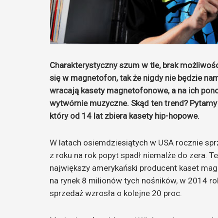
Charakterystyczny szum w tle, brak możliwośc
się w magnetofon, tak że nigdy nie będzie n
wracają kasety magnetofonowe, a na ich pono
wytwórnie muzyczne. Skąd ten trend? Pytamy 
który od 14 lat zbiera kasety hip-hopowe.
W latach osiemdziesiątych w USA rocznie sprz
z roku na rok popyt spadł niemalże do zera. 
największy amerykański producent kaset ma
na rynek 8 milionów tych nośników, w 2014 rok
sprzedaż wzrosła o kolejne 20 proc.