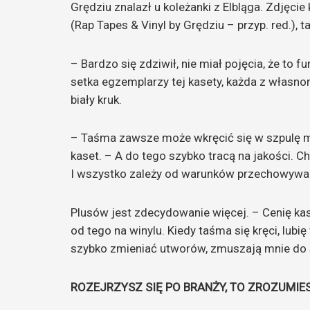
Grędziu znalazł u koleżanki z Elbląga. Zdjęci
(Rap Tapes & Vinyl by Grędziu – przyp. red.), 
– Bardzo się zdziwił, nie miał pojęcia, że to
setka egzemplarzy tej kasety, każda z własno
biały kruk.
– Taśma zawsze może wkręcić się w szpulę 
kaset. – A do tego szybko tracą na jakości. Cho
I wszystko zależy od warunków przechowywa
Plusów jest zdecydowanie więcej. – Cenię kase
od tego na winylu. Kiedy taśma się kręci, lub
szybko zmieniać utworów, zmuszają mnie do 
ROZEJRZYSZ SIĘ PO BRANŻY, TO ZROZUMIE