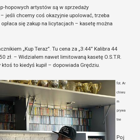
hip-hopowych artystów są w sprzedaży
 – jeśli chcemy coś okazyjnie upolować, trzeba
 opłaca się zakup na licytacjach – kasetę można
acznikiem „Kup Teraz”. Tu cena za „3:44” Kalibra 44
150 zł. – Widziałem nawet limitowaną kasetę O.S.T.R.
y ktoś to kiedyś kupił – dopowiada Grędziu.
fot. Ar
chiwu
m
prywa
tne
Poj