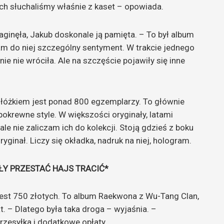
ach słuchaliśmy właśnie z kaset – opowiada.
aginęła, Jakub doskonale ją pamięta. – To był album
 do niej szczególny sentyment. W trakcie jednego
ie nie wróciła. Ale na szczęście pojawiły się inne
 łóżkiem jest ponad 800 egzemplarzy. To głównie
 pokrewne style. W większości oryginały, latami
le nie zaliczam ich do kolekcji. Stoją gdzieś z boku
oryginał. Liczy się okładka, nadruk na niej, hologram.
OŁY PRZESTAĆ HAJS TRACIĆ*
 jest 750 złotych. To album Raekwona z Wu-Tang Clan,
t. – Dlatego była taka droga – wyjaśnia. –
przesyłka i dodatkowe opłaty.