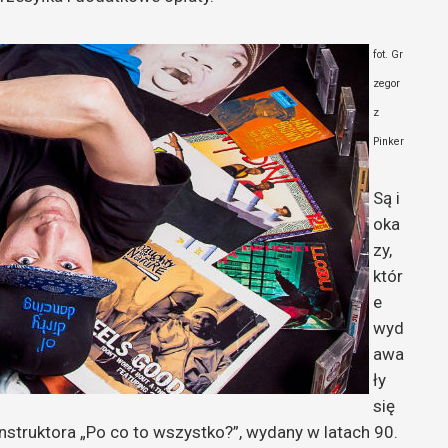
fot. Gr
zegor
z
Pinker
Są i
oka
zy,
któr
e
wyd
awa
ły
się
nstruktora „Po co to wszystko?”, wydany w latach 90.