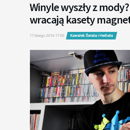
Winyle wyszły z mody? 
wracają kasety magne
17 lutego 2016 17:00
Kawałek Świata i Herbata