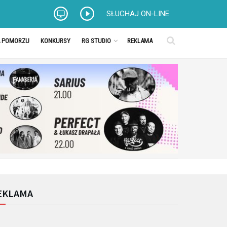
SŁUCHAJ ON-LINE
A POMORZU
KONKURSY
RG STUDIO
REKLAMA
EKLAMA