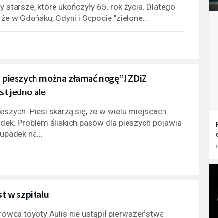
 starsze, które ukończyły 65. rok życia. Dlatego
że w Gdańsku, Gdyni i Sopocie "zielone...
la pieszych można złamać nogę”! ZDiZ
st jedno ale
eszych. Piesi skarżą się, że w wielu miejscach
padek. Problem śliskich pasów dla pieszych pojawia
upadek na...
8
st w szpitalu
rowca toyoty Aulis nie ustąpił pierwszeństwa